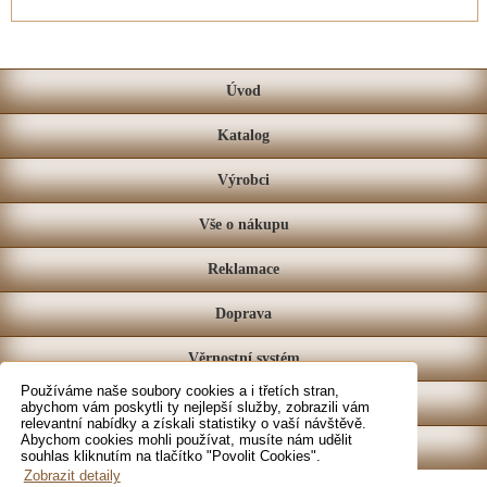
Úvod
Katalog
Výrobci
Vše o nákupu
Reklamace
Doprava
Věrnostní systém
Používáme naše soubory cookies a i třetích stran,
Prodejna
abychom vám poskytli ty nejlepší služby, zobrazili vám
relevantní nabídky a získali statistiky o vaší návštěvě.
Abychom cookies mohli používat, musíte nám udělit
Kontakt
souhlas kliknutím na tlačítko "Povolit Cookies".
Zobrazit detaily