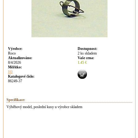
Výrobce
:
Dostupnost
:
Roco
2 ks skladem
Aktualizováno
:
Vaše cena
:
8/4/2026
1.45 €
Měřítko:
H0
Katalogové číslo:
86249-37
Specifikace:
Výběhový model, poslední kusy u výrobce skladem