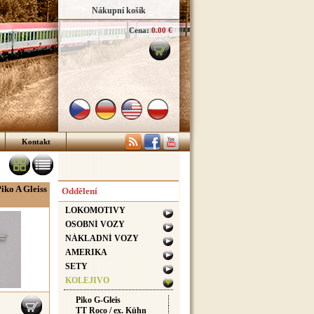
Nákupní košík
Cena:
0.00 €
Kontakt
ko A Gleiss
Oddělení
LOKOMOTIVY
OSOBNÍ VOZY
NÁKLADNÍ VOZY
AMERIKA
SETY
KOLEJIVO
Piko G-Gleis
TT Roco / ex. Kühn