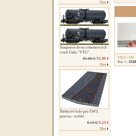
Více
Souprava dvou cisternových
vozů Uahs "VTG"
PIKO
/
H0
81.80 €
/
51.99 €
Kat. č.:
5520
Více
Štěrkové lože pro EW3,
pravou - světlé
6.15 €
/
5.23 €
Více