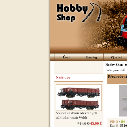
Úvod
Katalog
Výrobci
Hobby-Shop
Počet produktů
Přechodová
Naše tipy
Souprava dvou otevřených
nákladní vozů Wddt
PIKO
/
H0
71.16 €
/
45.00 €
Kat. č.:
5520