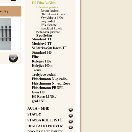
H0 Piko A-Gleis
Dřevěné pražce
kolej
Rovné koleje
Obloukové koleje
Výhybky a kříže
Sety kolejí
Příslušenství
Speciální koleje
Betonové pražce
S podložím
Standard TT
Modelové TT
Se štěrkovým ložem TT
Standard H0
Elite
Kolejivo H0e
Kolejivo H0m
Točny
Trolejové vedení
Fleischmann N -picollo-
Fleischmann N - ex. Roco
Fleischmann PROFI-
Gleis H0
H0 Roco LINE /
geoLINE
AUTA + MHD
STAVBY
STAVBA KOLEJIŠTĚ
DIGITÁLNÍ PROVOZ