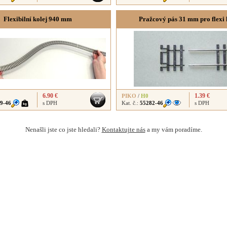
Flexibilní kolej 940 mm
Pražcový pás 31 mm pro flexi 
6.90 €
1.39 €
PIKO
/
H0
9-46
s DPH
Kat. č.:
55282-46
s DPH
Nenašli jste co jste hledali?
Kontaktujte nás
a my vám poradíme.