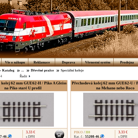
Vše o nákupu
Reklamace
Doprava
Věrnostní systém
Prodejna
Katalog
...
Dřevěné pražce
Speciální koleje
:
4
Řadit
 kolej 62 mm GUE62-H / Piko A Gleiss
Přechodová kolej 62 mm GUE62-U / Pi
na Piko staré U profil
na Mehano nebo Roco
3.33 €
3.33 €
PIKO
/
H0
7-46
s DPH
Kat. č.:
55208-46
s DPH