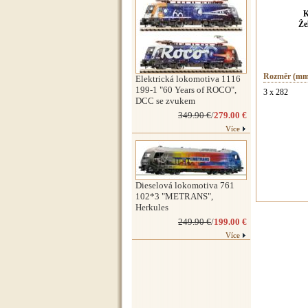
K
Že
Rozměr (mm
Elektrická lokomotiva 1116
199-1 "60 Years of ROCO",
3 x 282
DCC se zvukem
349.90 €
/
279.00 €
Více
Dieselová lokomotiva 761
102*3 "METRANS",
Herkules
249.90 €
/
199.00 €
Více