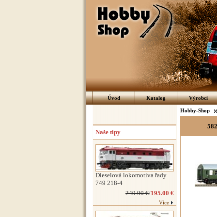
Úvod
Katalog
Výrobci
Hobby-Shop
582
Naše tipy
Dieselová lokomotiva řady
749 218-4
249.90 €
/
195.00 €
Více