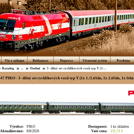
Vše o nákupu
Reklamace
Doprava
Věrnostní systém
Prodejna
Katalog
...
Osobní
3- dílný set rychlíkových vozů typ Y (1x 1./2.třída, 1x 2.třída, 1x lehátko)
47 PIKO - 3- dílný set rychlíkových vozů typ Y (1x 1./2.třída, 1x 2.třída, 1x lehá
Výrobce
:
PIKO
Dostupnost
:
1 ks skladem
Aktualizováno
:
8/8/2026
Vaše cena
:
251.72 €