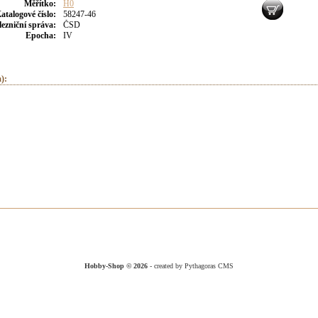
Měřítko:
H0
atalogové číslo:
58247-46
lezniční správa:
ČSD
Epocha:
IV
):
Hobby-Shop © 2026
- created by Pythagoras CMS