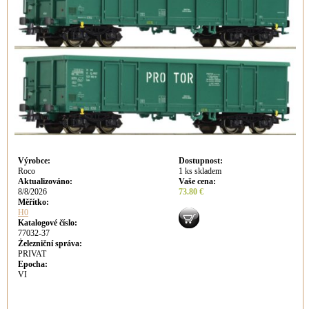
Výrobce
:
Dostupnost
:
Roco
1 ks skladem
Aktualizováno
:
Vaše cena
:
8/8/2026
73.80 €
Měřítko:
H0
Katalogové číslo:
77032-37
Železniční správa:
PRIVAT
Epocha:
VI