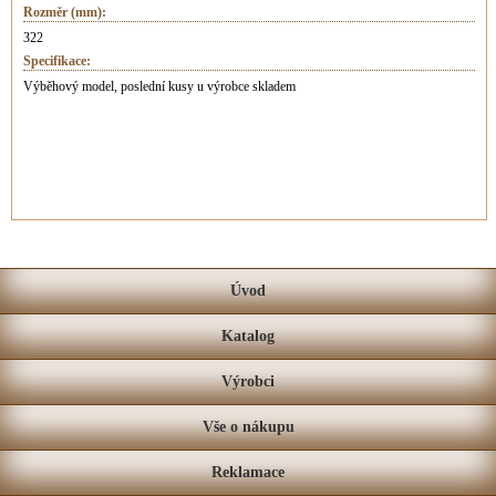
Rozměr (mm):
322
Specifikace:
Výběhový model, poslední kusy u výrobce skladem
Úvod
Katalog
Výrobci
Vše o nákupu
Reklamace