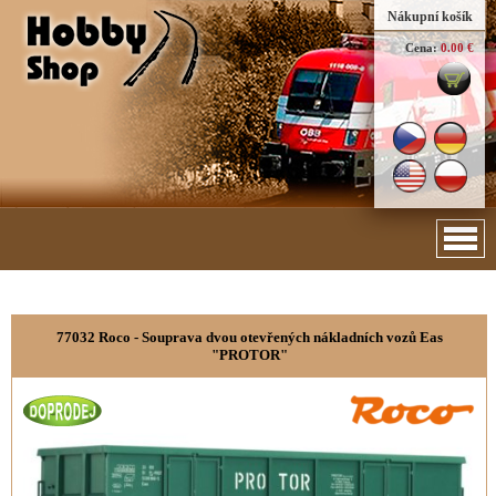
Nákupní košík
Cena:
0.00 €
77032 Roco - Souprava dvou otevřených nákladních vozů Eas
"PROTOR"