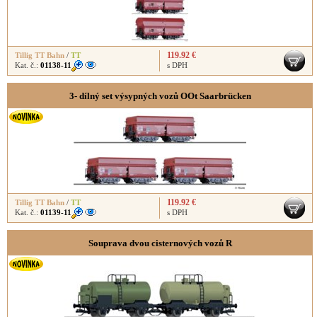
119.92 €
Tillig TT Bahn
/
TT
Kat. č.:
01138-11
s DPH
3- dílný set výsypných vozů OOt Saarbrücken
119.92 €
Tillig TT Bahn
/
TT
Kat. č.:
01139-11
s DPH
Souprava dvou cisternových vozů R