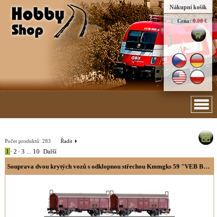
Nákupní košík
Cena:
0.00 €
Počet produktů:
283
Řadit
1
•
2
•
3
...
10
Další
Souprava dvou krytých vozů s odklopnou střechou Kmmgks 59 "VEB Bandstahlkombinat Eisenhüttenstadt"