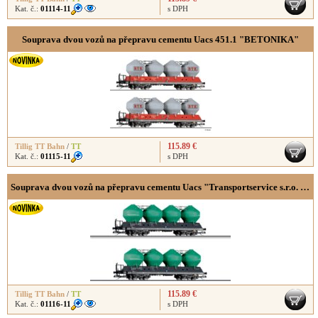
Kat. č.:
01114-11
s DPH
Souprava dvou vozů na přepravu cementu Uacs 451.1 "BETONIKA"
115.89 €
Tillig TT Bahn
/
TT
Kat. č.:
01115-11
s DPH
Souprava dvou vozů na přepravu cementu Uacs "Transportservice s.r.o. Beroun"
115.89 €
Tillig TT Bahn
/
TT
Kat. č.:
01116-11
s DPH