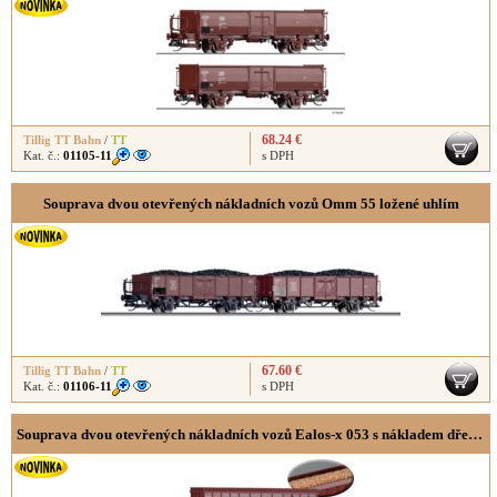
68.24 €
Tillig TT Bahn
/
TT
Kat. č.:
01105-11
s DPH
Souprava dvou otevřených nákladních vozů Omm 55 ložené uhlím
67.60 €
Tillig TT Bahn
/
TT
Kat. č.:
01106-11
s DPH
Souprava dvou otevřených nákladních vozů Ealos-x 053 s nákladem dřevěné štěpky