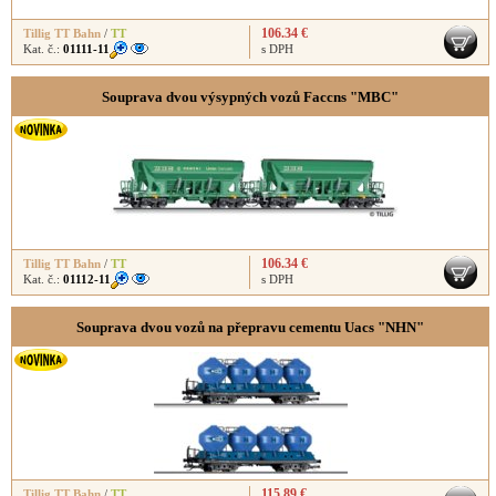
106.34 €
Tillig TT Bahn
/
TT
Kat. č.:
01111-11
s DPH
Souprava dvou výsypných vozů Faccns "MBC"
106.34 €
Tillig TT Bahn
/
TT
Kat. č.:
01112-11
s DPH
Souprava dvou vozů na přepravu cementu Uacs "NHN"
115.89 €
Tillig TT Bahn
/
TT