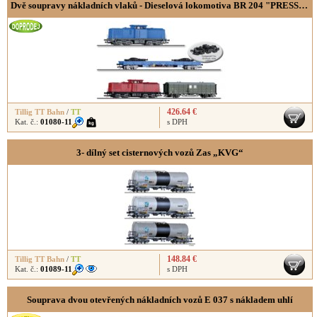
Dvě soupravy nákladních vlaků - Dieselová lokomotiva BR 204 "PRESS" s nízkostěnným vozem Res ložený nákladem a dieselová lokomotiva BR 199.8 s krytým vozem (bez kolejí)
426.64 €
Tillig TT Bahn
/
TT
Kat. č.:
01080-11
s DPH
3- dílný set cisternových vozů Zas „KVG“
148.84 €
Tillig TT Bahn
/
TT
Kat. č.:
01089-11
s DPH
Souprava dvou otevřených nákladních vozů E 037 s nákladem uhlí