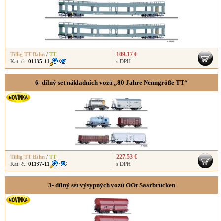
109.17 €
Tillig TT Bahn
/
TT
Kat. č.:
01135-11
s DPH
6- dílný set nákladních vozů „80 Jahre Nenngröße TT“
227.53 €
Tillig TT Bahn
/
TT
Kat. č.:
01137-11
s DPH
3- dílný set výsypných vozů OOt Saarbrücken