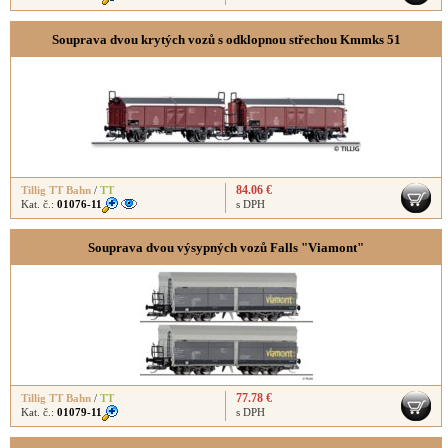
Souprava dvou krytých vozů s odklopnou střechou Kmmks 51
84.06 €
Tillig TT Bahn
/
TT
Kat. č.:
01076-11
s DPH
Souprava dvou výsypných vozů Falls "Viamont"
77.78 €
Tillig TT Bahn
/
TT
Kat. č.:
01079-11
s DPH