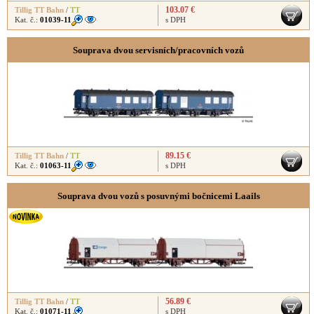
103.07 €
Tillig TT Bahn
/
TT
Kat. č.:
01039-11
s DPH
Souprava dvou servisních/pracovních vozů
89.15 €
Tillig TT Bahn
/
TT
Kat. č.:
01063-11
s DPH
Souprava dvou vozů s posuvnými bočnicemi Laails
56.89 €
Tillig TT Bahn
/
TT
Kat. č.:
01071-11
s DPH