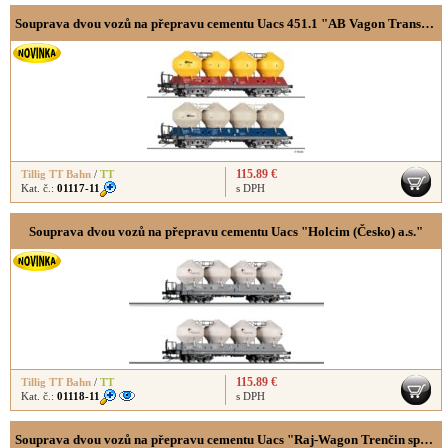
Souprava dvou vozů na přepravu cementu Uacs 451.1 "AB Vagon Trans s.r.o."
115.89 €
Tillig TT Bahn
/
TT
Kat. č.:
01117-11
s DPH
Souprava dvou vozů na přepravu cementu Uacs "Holcim (Česko) a.s."
115.89 €
Tillig TT Bahn
/
TT
Kat. č.:
01118-11
s DPH
Souprava dvou vozů na přepravu cementu Uacs "Raj-Wagon Trenčin spol. s.r.o."