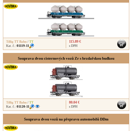
115.89 €
Tillig TT Bahn
/
TT
Kat. č.:
01119-11
s DPH
Souprava dvou cisternových vozů Zr s brzdařskou budkou
80.04 €
Tillig TT Bahn
/
TT
Kat. č.:
01120-11
s DPH
Souprava dvou vozů na přepravu automobilů DDm