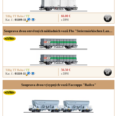
66.00 €
Tillig TT Bahn
/
TT
Kat. č.:
01109-11
s DPH
Souprava dvou otevřených nákladních vozů Fbs "Steiermärkischen Landesbahnen"
56.50 €
Tillig TT Bahn
/
TT
Kat. č.:
01110-11
s DPH
Souprava dvou výsypných vozů Faccnpps "Railco"