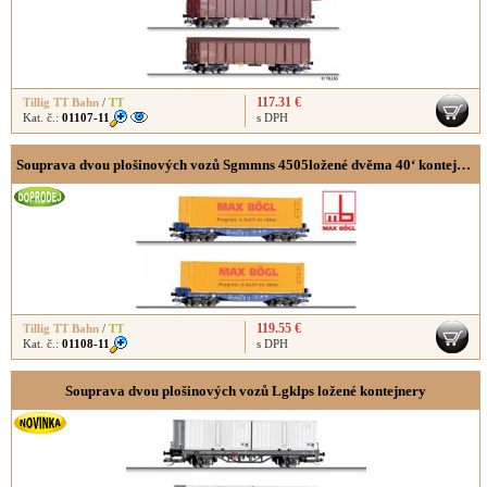
117.31 €
Tillig TT Bahn
/
TT
Kat. č.:
01107-11
s DPH
Souprava dvou plošinových vozů Sgmmns 4505ložené dvěma 40‘ kontejnery "Max Bögl"
119.55 €
Tillig TT Bahn
/
TT
Kat. č.:
01108-11
s DPH
Souprava dvou plošinových vozů Lgklps ložené kontejnery