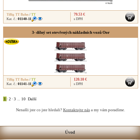
79.53 €
Tillig TT Bahn
/
TT
Kat. č.:
01140-11
s DPH
3- dílný set otevřených nákladních vozů Oor
120.10 €
Tillig TT Bahn
/
TT
Kat. č.:
01141-11
s DPH
1
•
2
•
3
...
10
Další
Nenašli jste co jste hledali?
Kontaktujte nás
a my vám poradíme.
Úvod