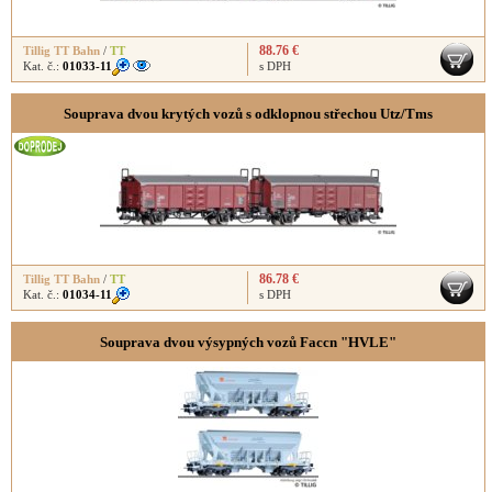
88.76 €
Tillig TT Bahn
/
TT
Kat. č.:
01033-11
s DPH
Souprava dvou krytých vozů s odklopnou střechou Utz/Tms
86.78 €
Tillig TT Bahn
/
TT
Kat. č.:
01034-11
s DPH
Souprava dvou výsypných vozů Faccn "HVLE"