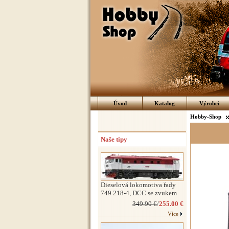
Úvod
Katalog
Výrobci
Hobby-Shop
Naše tipy
Dieselová lokomotiva řady
749 218-4, DCC se zvukem
349.90 €
/
255.00 €
Více