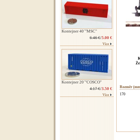
Kontejner 40´"MSC"
6.46 €
/
5.00 €
Více
K
Že
Kontejner 20´"COSCO"
Rozměr (mm
4.17 €
/
3.50 €
170
Více