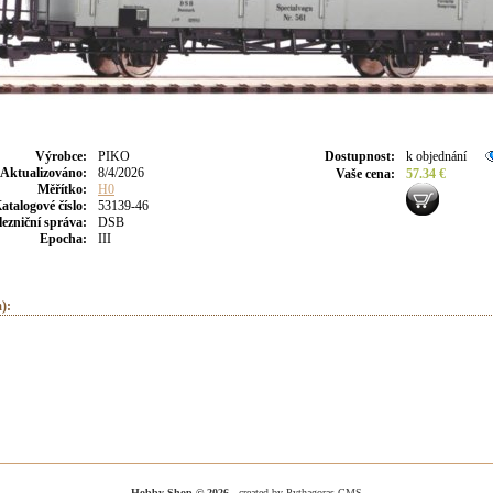
Výrobce
:
PIKO
Dostupnost
:
k objednání
Aktualizováno
:
8/4/2026
Vaše cena
:
57.34 €
Měřítko:
H0
atalogové číslo:
53139-46
lezniční správa:
DSB
Epocha:
III
):
Hobby-Shop © 2026
- created by Pythagoras CMS