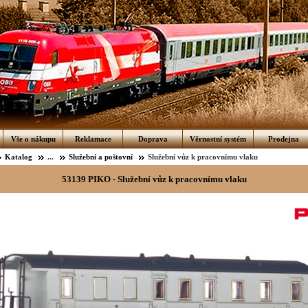
Vše o nákupu
Reklamace
Doprava
Věrnostní systém
Prodejna
Katalog
...
Služební a poštovní
Služební vůz k pracovnímu vlaku
53139 PIKO - Služební vůz k pracovnímu vlaku