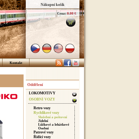
Nákupní košík
Cena:
0.00 €
Kontakt
Oddělení
LOKOMOTIVY
OSOBNÍ VOZY
Retro vozy
Rychlíkové vozy
Služební a poštovní
Jidelní
Lůžkové a lehátkové
Osobní
Patrové vozy
Řídící vozy