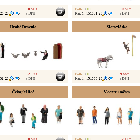
10.51 €
10.50 €
Faller
/
H0
26-28
s DPH
Kat. č.:
151631-28
s DPH
Hrabě Drácula
Zlatovláska
12.19 €
9.66 €
Faller
/
H0
32-28
s DPH
Kat. č.:
151633-28
s DPH
Čekající lidé
V centru města
10.50 €
12.19 €
Faller
/
H0