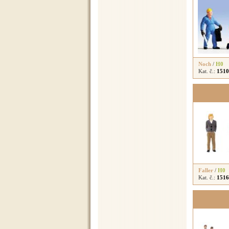
Noch
/
H0
Kat. č.:
1510
Faller
/
H0
Kat. č.:
1516