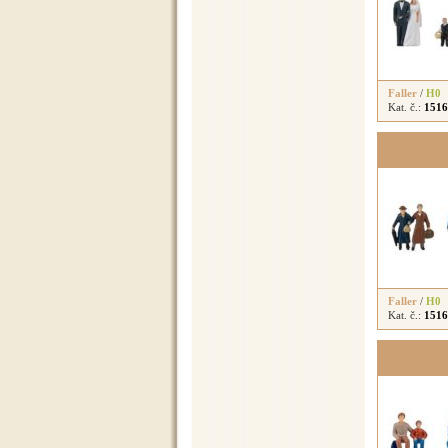
Faller
/
H0
Kat. č.:
1516
Faller
/
H0
Kat. č.:
1516