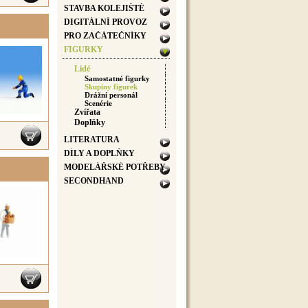
STAVBA KOLEJIŠTĚ
DIGITÁLNÍ PROVOZ
PRO ZAČÁTEČNÍKY
FIGURKY
Lidé
Samostatné figurky
Skupiny figurek
Drážní personál
Scenérie
Zvířata
Doplňky
LITERATURA
DÍLY A DOPLŇKY
MODELÁŘSKÉ POTŘEBY
SECONDHAND