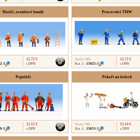
Hasiči, oranžové bundy
Pracovníci THW
12.72 €
12.72 €
Noch
/
H0
2-3
s DPH
Kat. č.:
15025-3
s DPH
Popeláři
Pekaři na kolech
12.12 €
13.14 €
Noch
/
H0
9-3
s DPH
Kat. č.:
15053-3
s DPH