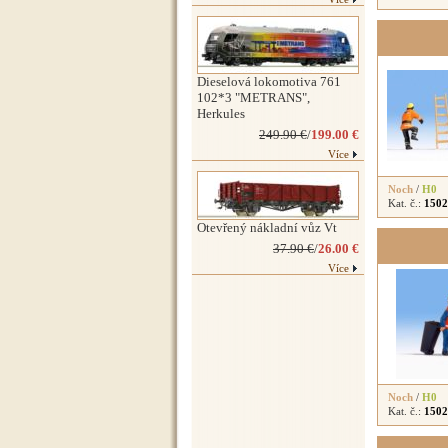
Dieselová lokomotiva 761
102*3 "METRANS",
Herkules
249.90 €
/
199.00 €
Více
Noch
/
H0
Kat. č.:
1502
Otevřený nákladní vůz Vt
37.90 €
/
26.00 €
Více
Noch
/
H0
Kat. č.:
1502