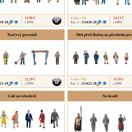
14.98 €
14.13 €
Faller
/
H0
19-28
s DPH
Kat. č.:
151620-28
s DPH
Traťový personál
Děti před školou na přechodu pro
12.18 €
14.30 €
Faller
/
H0
21-28
s DPH
Kat. č.:
151622-28
s DPH
Lidé na schodech
Na hradě