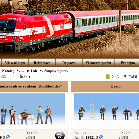
Vše o nákupu
Reklamace
Doprava
Věrnostní systém
Prodejna
Katalog
...
Lidé
Skupiny figurek
1
•
2
•
3
...
5
Další
:
133
Řadit
 muzikanti se zvukem"Dudldudldei"
Hasiči
33.18 €
12.72 €
Noch
/
H0
0-3
s DPH
Kat. č.:
15021-3
s DPH