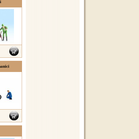
i
anici