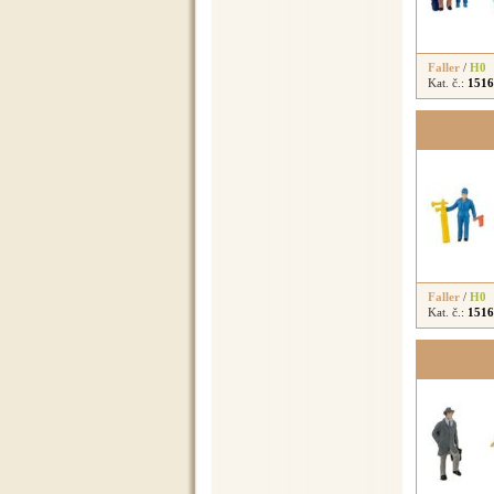
Faller
/
H0
Kat. č.:
1516
Faller
/
H0
Kat. č.:
1516