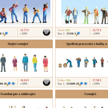
12.72 €
12.72 €
Noch
/
H0
8-3
s DPH
Kat. č.:
15110-3
s DPH
Stojící cestující
Spediční pracovníci s balíky a
14.14 €
17.50 €
Faller
/
H0
08-28
s DPH
Kat. č.:
151609-28
s DPH
Svatební pár a oddávající
Cestující