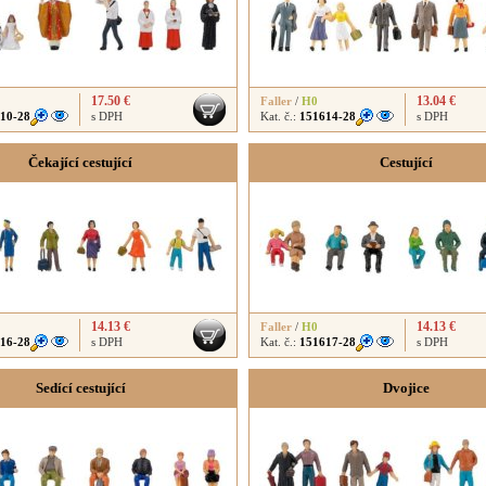
17.50 €
13.04 €
Faller
/
H0
10-28
s DPH
Kat. č.:
151614-28
s DPH
Čekající cestující
Cestující
14.13 €
14.13 €
Faller
/
H0
16-28
s DPH
Kat. č.:
151617-28
s DPH
Sedící cestující
Dvojice