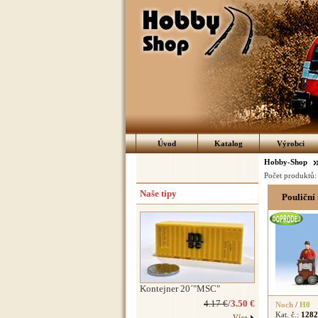
Úvod
Katalog
Výrobci
Hobby-Shop
Počet produktů
Naše tipy
Pouliční
Kontejner 20´"MSC"
4.17 €
/
3.50 €
Noch
/
H0
Kat. č.:
1282
Více