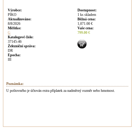
Výrobce
:
Dostupnost
:
PIKO
1 ks skladem
Aktualizováno
:
Běžná cena
:
8/8/2026
1,071.00 €
Měřítko:
Vaše cena
:
G
799.00 €
Katalogové číslo:
37145-46
Železniční správa:
DR
Epocha:
III
Poznámka:
U poštovného je účtován extra příplatek za nadměrný rozměr nebo hmotnost.