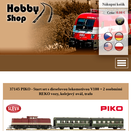
Nákupní košík
Cena:
0.00 €
37145 PIKO - Start set s dieselovou lokomotivou V100 + 2 osobmími
REKO vozy, kolejový ovál, trafo