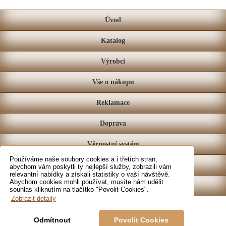
Úvod
Katalog
Výrobci
Vše o nákupu
Reklamace
Doprava
Věrnostní systém
Používáme naše soubory cookies a i třetích stran,
Prodejna
abychom vám poskytli ty nejlepší služby, zobrazili vám
relevantní nabídky a získali statistiky o vaší návštěvě.
Abychom cookies mohli používat, musíte nám udělit
Kontakt
souhlas kliknutím na tlačítko "Povolit Cookies".
Zobrazit detaily
Odmítnout
Povolit Cookies