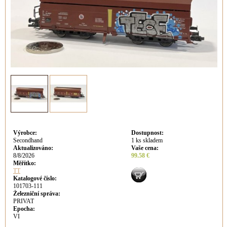
Výrobce
:
Dostupnost
:
Secondhand
1 ks skladem
Aktualizováno
:
Vaše cena
:
8/8/2026
99.58 €
Měřítko:
TT
Katalogové číslo:
101703-111
Železniční správa:
PRIVAT
Epocha:
VI