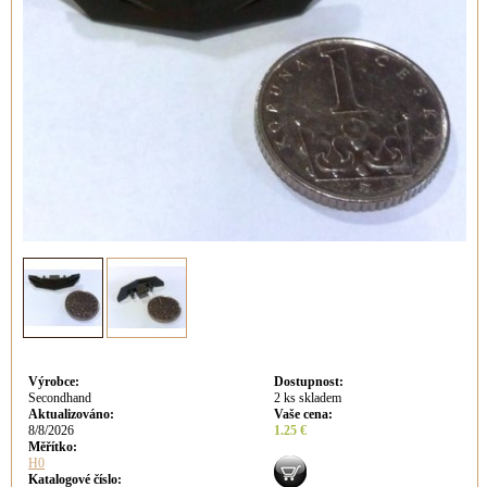
Výrobce
:
Dostupnost
:
Secondhand
2 ks skladem
Aktualizováno
:
Vaše cena
:
8/8/2026
1.25 €
Měřítko:
H0
Katalogové číslo: