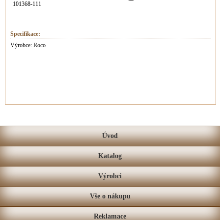
101368-111
Specifikace:
Výrobce: Roco
Úvod
Katalog
Výrobci
Vše o nákupu
Reklamace