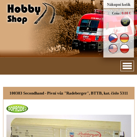
Nákupní košík
Cena:
0.00 €
100383 Secondhand - Pivní vůz "Radeberger", BTTB, kat. číslo 5311