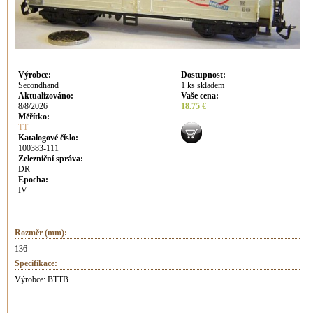
Výrobce
:
Dostupnost
:
Secondhand
1 ks skladem
Aktualizováno
:
Vaše cena
:
8/8/2026
18.75 €
Měřítko:
TT
Katalogové číslo:
100383-111
Železniční správa:
DR
Epocha:
IV
Rozměr (mm):
136
Specifikace:
Výrobce: BTTB