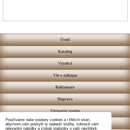
Úvod
Katalog
Výrobci
Vše o nákupu
Reklamace
Doprava
Věrnostní systém
Používáme naše soubory cookies a i třetích stran,
Prodejna
abychom vám poskytli ty nejlepší služby, zobrazili vám
relevantní nabídky a získali statistiky o vaší návštěvě.