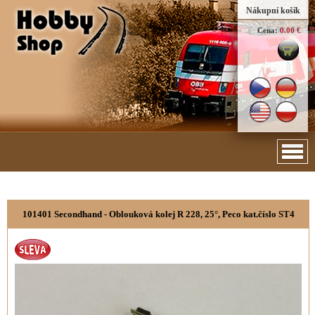
Nákupní košík
Cena:
0.00 €
101401 Secondhand - Oblouková kolej R 228, 25°, Peco kat.číslo ST4