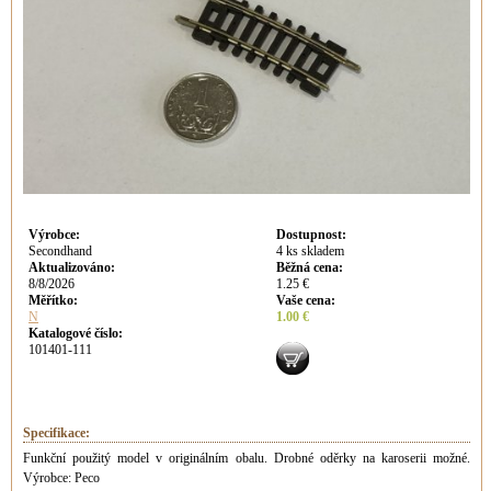
Výrobce
:
Dostupnost
:
Secondhand
4 ks skladem
Aktualizováno
:
Běžná cena
:
8/8/2026
1.25 €
Měřítko:
Vaše cena
:
N
1.00 €
Katalogové číslo:
101401-111
Specifikace:
Funkční použitý model v originálním obalu. Drobné oděrky na karoserii možné.
Výrobce: Peco