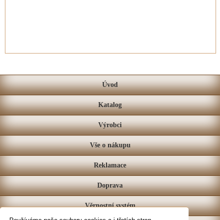
Úvod
Katalog
Výrobci
Vše o nákupu
Reklamace
Doprava
Věrnostní systém