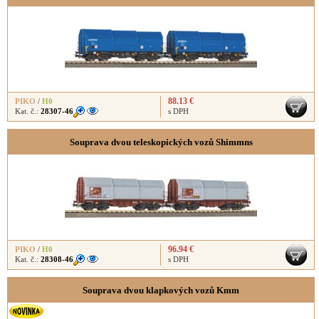
88.13 €
PIKO
/
H0
Kat. č.:
28307-46
s DPH
Souprava dvou teleskopických vozů Shimmns
96.94 €
PIKO
/
H0
Kat. č.:
28308-46
s DPH
Souprava dvou klapkových vozů Kmm