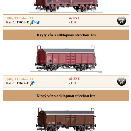
42.65 €
Tillig TT Bahn
/
TT
Kat. č.:
17656-11
s DPH
Krytý vůz s odklopnou střechou Tcs
41.32 €
Tillig TT Bahn
/
TT
Kat. č.:
17672-11
s DPH
Krytý vůz s odklopnou střechou Itto