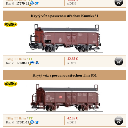
Kat. č.:
17679-11
s DPH
Krytý vůz s posuvnou střechou Kmmks 51
42.65 €
Tillig TT Bahn
/
TT
Kat. č.:
17680-11
s DPH
Krytý vůz s posuvnou střechou Tms 851
42.65 €
Tillig TT Bahn
/
TT
Kat. č.:
17681-11
s DPH