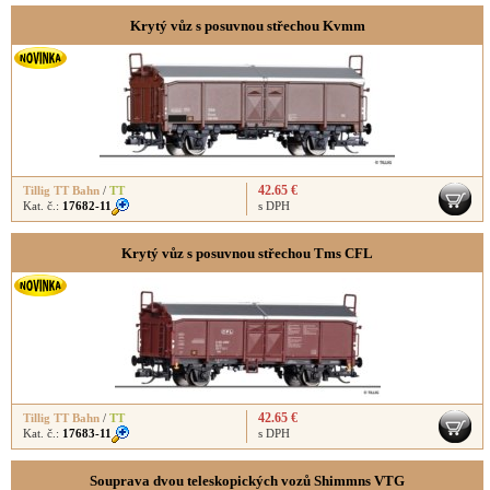
Krytý vůz s posuvnou střechou Kvmm
42.65 €
Tillig TT Bahn
/
TT
Kat. č.:
17682-11
s DPH
Krytý vůz s posuvnou střechou Tms CFL
42.65 €
Tillig TT Bahn
/
TT
Kat. č.:
17683-11
s DPH
Souprava dvou teleskopických vozů Shimmns VTG