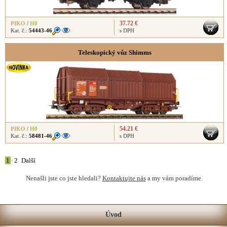
37.72 €
PIKO
/
H0
Kat. č.:
54443-46
s DPH
Teleskopický vůz Shimms
54.21 €
PIKO
/
H0
Kat. č.:
58481-46
s DPH
1
•
2
Další
Nenašli jste co jste hledali?
Kontaktujte nás
a my vám poradíme.
Úvod