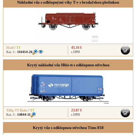
Nákladní vůz s odklopnými víky T-v s brzdařskou plošinkou
45.34 €
Hädl
/
TT
Kat. č.:
116414-26
s DPH
Krytý nákladní vůz Hbis-tt s odklopnou střechou
23.07 €
Tillig TT Bahn
/
TT
Kat. č.:
14844-11
s DPH
Krytý vůz s odklopnou střechou Tims 858