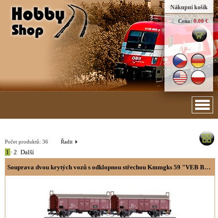
Nákupní košík
Cena:
0.00 €
Počet produktů:
36
Řadit
1
•
2
Další
Souprava dvou krytých vozů s odklopnou střechou Kmmgks 59 "VEB Bandstahlkombinat Eisenhüttenstadt"