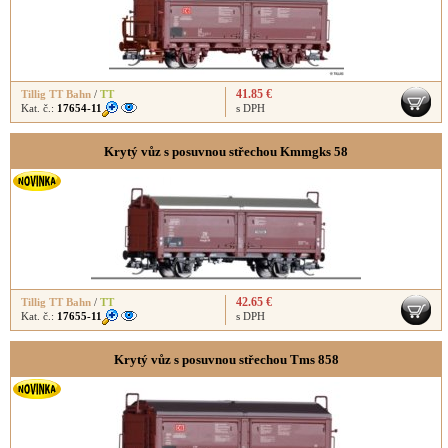
41.85 €
Tillig TT Bahn
/
TT
Kat. č.:
17654-11
s DPH
Krytý vůz s posuvnou střechou Kmmgks 58
42.65 €
Tillig TT Bahn
/
TT
Kat. č.:
17655-11
s DPH
Krytý vůz s posuvnou střechou Tms 858