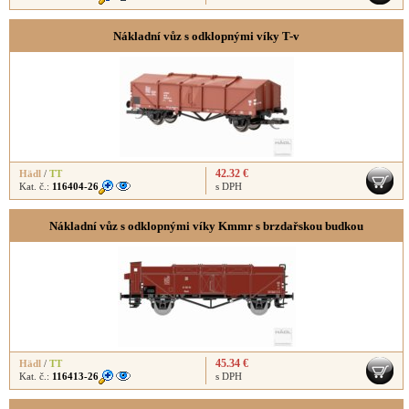
Nákladní vůz s odklopnými víky T-v
42.32 €
Hädl
/
TT
Kat. č.:
116404-26
s DPH
Nákladní vůz s odklopnými víky Kmmr s brzdařskou budkou
45.34 €
Hädl
/
TT
Kat. č.:
116413-26
s DPH