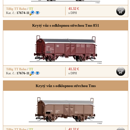
41.32 €
Tillig TT Bahn
/
TT
Kat. č.:
17674-11
s DPH
Krytý vůz s odklopnou střechou Tms 851
41.32 €
Tillig TT Bahn
/
TT
Kat. č.:
17676-11
s DPH
Krytý vůz s odklopnou střechou Tms
41.32 €
Tillig TT Bahn
/
TT