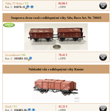
84.06 €
Tillig TT Bahn
/
TT
Kat. č.:
01076-11
s DPH
Souprava dvou vozů s odklopnými víky Sdw, Roco Art. Nr. 76043
70.42 €
Secondhand
/
H0
Kat. č.:
101681-111
s DPH
Nákladní vůz s odklopnými víky Kmmr
42.32 €
Hädl
/
TT
Kat. č.:
116403-26
s DPH