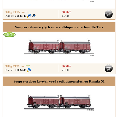
88.76 €
Tillig TT Bahn
/
TT
Kat. č.:
01033-11
s DPH
Souprava dvou krytých vozů s odklopnou střechou Utz/Tms
86.78 €
Tillig TT Bahn
/
TT
Kat. č.:
01034-11
s DPH
Souprava dvou krytých vozů s odklopnou střechou Kmmks 51