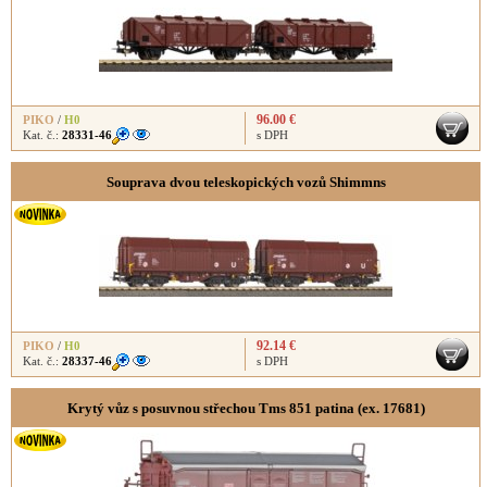
96.00 €
PIKO
/
H0
Kat. č.:
28331-46
s DPH
Souprava dvou teleskopických vozů Shimmns
92.14 €
PIKO
/
H0
Kat. č.:
28337-46
s DPH
Krytý vůz s posuvnou střechou Tms 851 patina (ex. 17681)