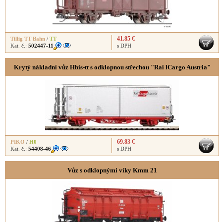
41.85 €
Tillig TT Bahn
/
TT
Kat. č.:
502447-11
s DPH
Krytý nákladní vůz Hbis-tt s odklopnou střechou "Rai lCargo Austria"
69.83 €
PIKO
/
H0
Kat. č.:
54408-46
s DPH
Vůz s odklopnými víky Kmm 21