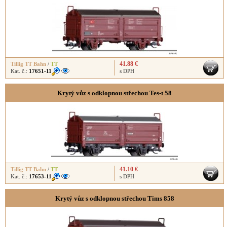
41.88 €
Tillig TT Bahn
/
TT
Kat. č.:
17651-11
s DPH
Krytý vůz s odklopnou střechou Tes-t 58
41.10 €
Tillig TT Bahn
/
TT
Kat. č.:
17653-11
s DPH
Krytý vůz s odklopnou střechou Tims 858