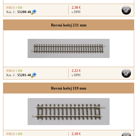
2.30 €
PIKO
/
H0
Kat. č.:
55200-46
s DPH
Rovná kolej 231 mm
2.22 €
PIKO
/
H0
Kat. č.:
55201-46
s DPH
Rovná kolej 119 mm
2.18 €
PIKO
/
H0