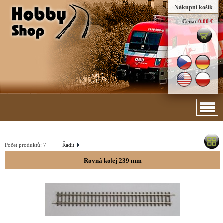
Nákupní košík
Cena:
0.00 €
Počet produktů:
7
Řadit
Rovná kolej 239 mm