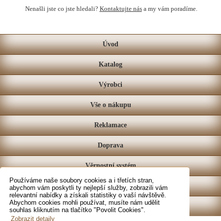
Nenašli jste co jste hledali?
Kontaktujte nás
a my vám poradíme.
Úvod
Katalog
Výrobci
Vše o nákupu
Reklamace
Doprava
Věrnostní systém
Používáme naše soubory cookies a i třetích stran,
Prodejna
abychom vám poskytli ty nejlepší služby, zobrazili vám
relevantní nabídky a získali statistiky o vaší návštěvě.
Abychom cookies mohli používat, musíte nám udělit
Kontakt
souhlas kliknutím na tlačítko "Povolit Cookies".
Zobrazit detaily