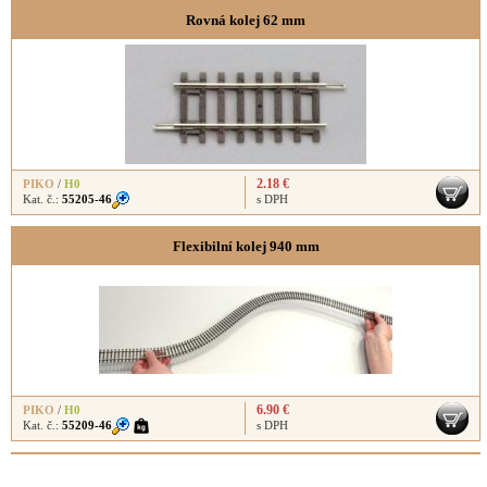
Rovná kolej 62 mm
2.18 €
PIKO
/
H0
Kat. č.:
55205-46
s DPH
Flexibilní kolej 940 mm
6.90 €
PIKO
/
H0
Kat. č.:
55209-46
s DPH