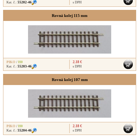
Kat. č.:
55202-46
s DPH
Rovná kolej 115 mm
2.18 €
PIKO
/
H0
Kat. č.:
55203-46
s DPH
Rovná kolej 107 mm
2.18 €
PIKO
/
H0
Kat. č.:
55204-46
s DPH