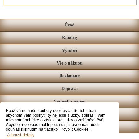
Úvod
Katalog
Výrobci
Vše o nákupu
Reklamace
Doprava
Věrnostní systém
Používáme naše soubory cookies a i třetích stran,
Prodejna
abychom vám poskytli ty nejlepší služby, zobrazili vám
relevantní nabídky a získali statistiky o vaší návštěvě.
Abychom cookies mohli používat, musíte nám udělit
Kontakt
souhlas kliknutím na tlačítko "Povolit Cookies".
Zobrazit detaily