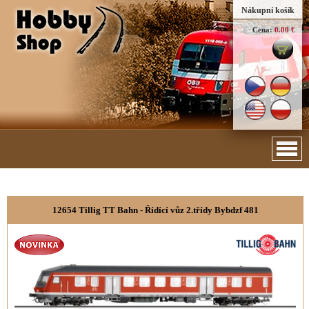
Nákupní košík
Cena:
0.00 €
12654 Tillig TT Bahn - Řídící vůz 2.třídy Bybdzf 481