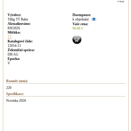
Výrobce
:
Dostupnost
:
Tillig TT Bahn
k objednání
Aktualizováno
:
Vaše cena
:
8/8/2026
96.06 €
Měřítko:
TT
Katalogové číslo:
12654-11
Železniční správa:
DB AG
Epocha:
V
Rozměr (mm):
220
Specifikace:
Novinka 2026