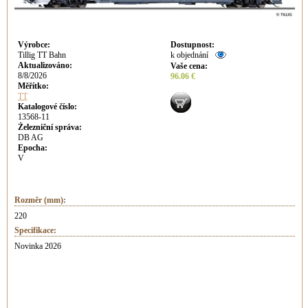
Výrobce
:
Dostupnost
:
Tillig TT Bahn
k objednání
Aktualizováno
:
Vaše cena
:
8/8/2026
96.06 €
Měřítko:
TT
Katalogové číslo:
13568-11
Železniční správa:
DB AG
Epocha:
V
Rozměr (mm):
220
Specifikace:
Novinka 2026