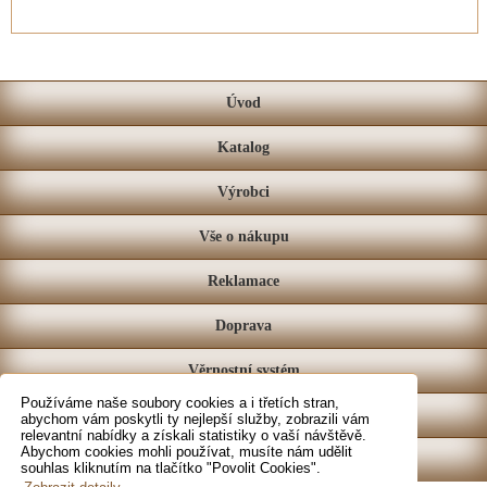
Úvod
Katalog
Výrobci
Vše o nákupu
Reklamace
Doprava
Věrnostní systém
Používáme naše soubory cookies a i třetích stran,
Prodejna
abychom vám poskytli ty nejlepší služby, zobrazili vám
relevantní nabídky a získali statistiky o vaší návštěvě.
Abychom cookies mohli používat, musíte nám udělit
Kontakt
souhlas kliknutím na tlačítko "Povolit Cookies".