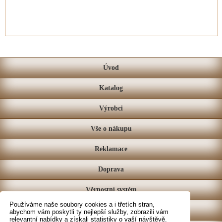
Úvod
Katalog
Výrobci
Vše o nákupu
Reklamace
Doprava
Věrnostní systém
Používáme naše soubory cookies a i třetích stran,
Prodejna
abychom vám poskytli ty nejlepší služby, zobrazili vám
relevantní nabídky a získali statistiky o vaší návštěvě.