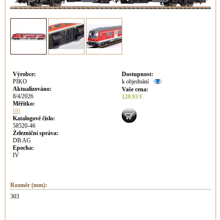
Výrobce
:
Dostupnost
:
PIKO
k objednání
Aktualizováno
:
Vaše cena
:
8/4/2026
120.93 €
Měřítko:
H0
Katalogové číslo:
58520-46
Železniční správa:
DB AG
Epocha:
IV
Rozměr (mm):
303