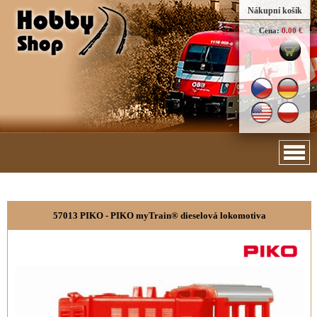
Nákupní košík
Cena:
0.00 €
57013 PIKO - PIKO myTrain® dieselová lokomotiva