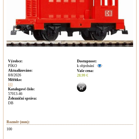
Výrobce
:
Dostupnost
:
PIKO
k objednání
Aktualizováno
:
Vaše cena
:
8/8/2026
28.99 €
Měřítko:
H0
Katalogové číslo:
57013-46
Železniční správa:
DB
Rozměr (mm):
100