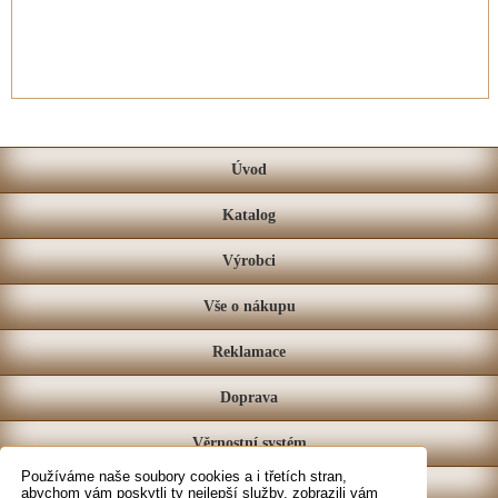
Úvod
Katalog
Výrobci
Vše o nákupu
Reklamace
Doprava
Věrnostní systém
Používáme naše soubory cookies a i třetích stran,
Prodejna
abychom vám poskytli ty nejlepší služby, zobrazili vám