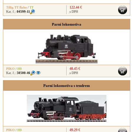
122.44 €
Tillig TT Bahn
/
TT
Kat. č.:
04599-11
s DPH
Parní lokomotiva
40.45 €
PIKO
/
H0
Kat. č.:
50500-46
s DPH
Parní lokomotiva s tendrem
49.29 €
PIKO
/
H0