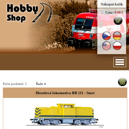
Nákupní košík
Cena:
0.00 €
Počet produktů:
5
Řadit
Dieselová lokomotiva BR 111 - Start