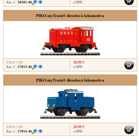
Kat. č.:
50501-46
s DPH
PIKO myTrain® dieselová lokomotiva
28.99 €
PIKO
/
H0
Kat. č.:
57013-46
s DPH
PIKO myTrain® dieselová lokomotiva
28.99 €
PIKO
/
H0
Kat. č.:
57014-46
s DPH