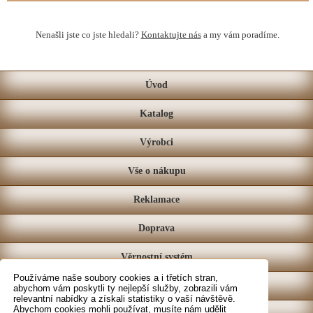
Nenašli jste co jste hledali?
Kontaktujte nás
a my vám poradíme.
Úvod
Katalog
Výrobci
Vše o nákupu
Reklamace
Doprava
Věrnostní systém
Používáme naše soubory cookies a i třetích stran,
Prodejna
abychom vám poskytli ty nejlepší služby, zobrazili vám
relevantní nabídky a získali statistiky o vaší návštěvě.
Abychom cookies mohli používat, musíte nám udělit