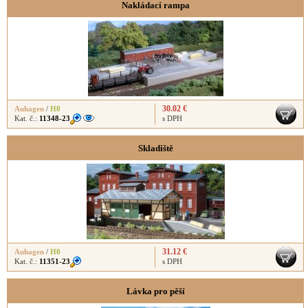
Nakládací rampa
30.02 €
Auhagen
/
H0
Kat. č.:
11348-23
s DPH
Skladiště
31.12 €
Auhagen
/
H0
Kat. č.:
11351-23
s DPH
Lávka pro pěší