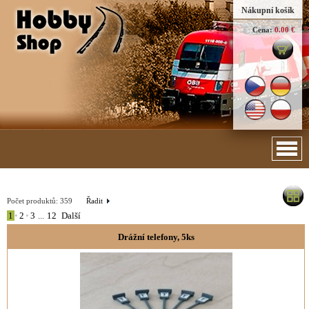
Nákupní košík
Cena:
0.00 €
Počet produktů:
359
Řadit
1
•
2
•
3
...
12
Další
Drážní telefony, 5ks