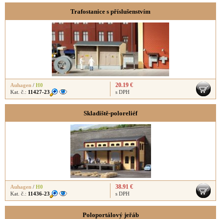
Trafostanice s příslušenstvím
20.19 €
Auhagen
/
H0
Kat. č.:
11427-23
s DPH
Skladiště-poloreliéf
38.91 €
Auhagen
/
H0
Kat. č.:
11436-23
s DPH
Poloportálový jeřáb