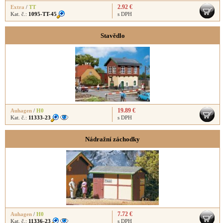
2.92 €
Extra
/
TT
Kat. č.:
1095-TT-45
s DPH
Stavědlo
19.89 €
Auhagen
/
H0
Kat. č.:
11333-23
s DPH
Nádražní záchodky
7.72 €
Auhagen
/
H0
Kat. č.:
11336-23
s DPH