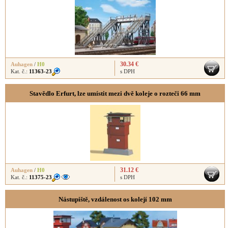
30.34 €
Auhagen
/
H0
Kat. č.:
11363-23
s DPH
Stavědlo Erfurt, lze umístit mezi dvě koleje o rozteči 66 mm
31.12 €
Auhagen
/
H0
Kat. č.:
11375-23
s DPH
Nástupiště, vzdálenost os kolejí 102 mm