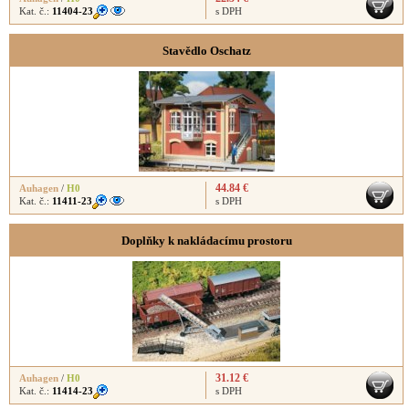
Kat. č.:
11404-23
s DPH
Stavědlo Oschatz
44.84 €
Auhagen
/
H0
Kat. č.:
11411-23
s DPH
Doplňky k nakládacímu prostoru
31.12 €
Auhagen
/
H0
Kat. č.:
11414-23
s DPH