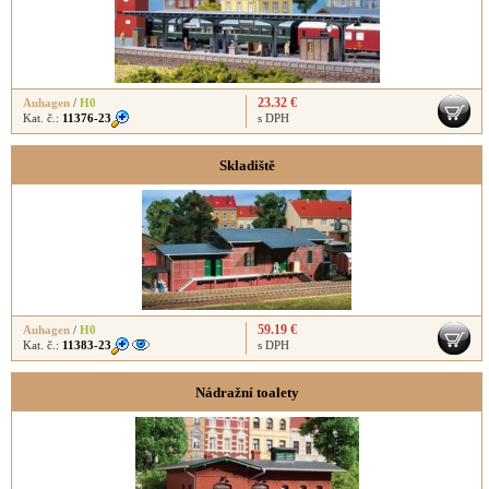
23.32 €
Auhagen
/
H0
Kat. č.:
11376-23
s DPH
Skladiště
59.19 €
Auhagen
/
H0
Kat. č.:
11383-23
s DPH
Nádražní toalety