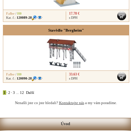
17.78 €
Faller
/
H0
Kat. č.:
120089-28
s DPH
Stavědlo "Bergheim"
33.63 €
Faller
/
H0
Kat. č.:
120090-28
s DPH
1
•
2
•
3
...
12
Další
Nenašli jste co jste hledali?
Kontaktujte nás
a my vám poradíme.
Úvod