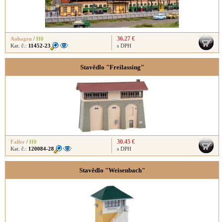
36.27 €
Auhagen
/
H0
Kat. č.:
11452-23
s DPH
Stavědlo "Freilassing"
30.45 €
Faller
/
H0
Kat. č.:
120084-28
s DPH
Stavědlo "Weisenbach"