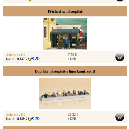
Příchod na nástupiště
7.72 €
Auhagen
/
H0
Kat. č.:
11337-23
s DPH
Doplňky nástupiště s figurkami, ep. II
23.32 €
Auhagen
/
H0
Kat. č.:
11339-23
s DPH