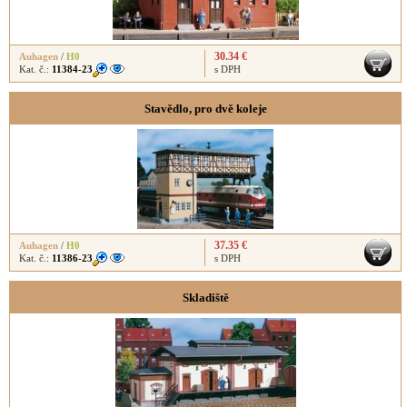
30.34 €
Auhagen
/
H0
Kat. č.:
11384-23
s DPH
Stavědlo, pro dvě koleje
37.35 €
Auhagen
/
H0
Kat. č.:
11386-23
s DPH
Skladiště