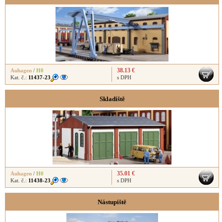
38.13 €
Auhagen
/
H0
Kat. č.:
11437-23
s DPH
Skladiště
35.01 €
Auhagen
/
H0
Kat. č.:
11438-23
s DPH
Nástupiště