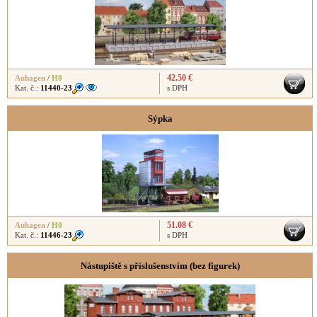
42.50 €
Auhagen
/
H0
Kat. č.:
11440-23
s DPH
Sýpka
51.08 €
Auhagen
/
H0
Kat. č.:
11446-23
s DPH
Nástupiště s příslušenstvím (bez figurek)