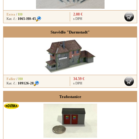
2.08 €
Extra
/
H0
Kat. č.:
1065-H0-45
s DPH
Stavědlo "Darmstadt"
34.59 €
Faller
/
H0
Kat. č.:
109126-28
s DPH
Trafostanice