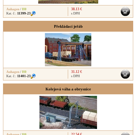
38.13 €
Auhagen
/
H0
Kat. č.:
11399-23
s DPH
Překládací jeřáb
31.12 €
Auhagen
/
H0
Kat. č.:
11401-23
s DPH
Kolejová váha a obrysnice
22.54 €
Auhagen
/
H0