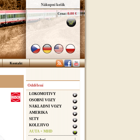
Nákupní košík
Cena:
0.00 €
Kontakt
Oddělení
LOKOMOTIVY
OSOBNÍ VOZY
NÁKLADNÍ VOZY
AMERIKA
SETY
KOLEJIVO
AUTA + MHD