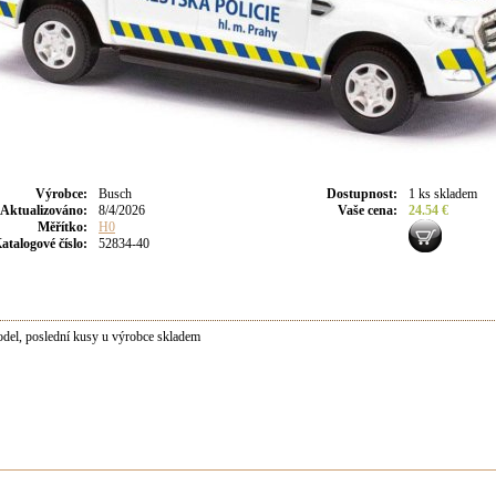
Výrobce
:
Busch
Dostupnost
:
1 ks skladem
Aktualizováno
:
8/4/2026
Vaše cena
:
24.54 €
Měřítko:
H0
atalogové číslo:
52834-40
el, poslední kusy u výrobce skladem