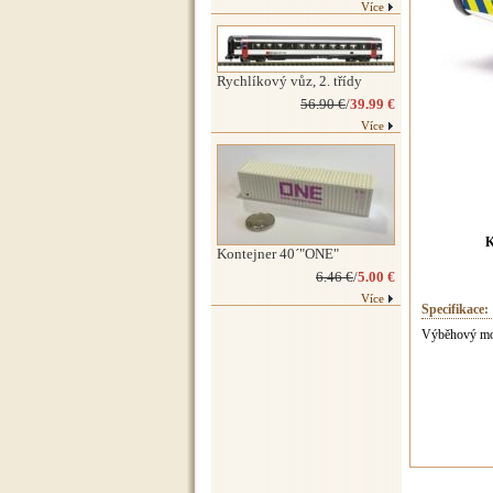
Více
Rychlíkový vůz, 2. třídy
56.90 €
/
39.99 €
Více
K
Kontejner 40´"ONE"
6.46 €
/
5.00 €
Více
Specifikace:
Výběhový mod