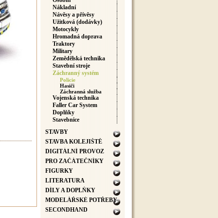
Osobní
Nákladní
Návěsy a přívěsy
Užitková (dodávky)
Motocykly
Hromadná doprava
Traktory
Military
Zemědělská technika
Stavební stroje
Záchranný systém
Policie
Hasiči
Záchranná služba
Vojenská technika
Faller Car System
Doplňky
Stavebnice
STAVBY
STAVBA KOLEJIŠTĚ
DIGITÁLNÍ PROVOZ
PRO ZAČÁTEČNÍKY
FIGURKY
LITERATURA
DÍLY A DOPLŇKY
MODELÁŘSKÉ POTŘEBY
SECONDHAND