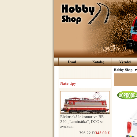
Úvod
Katalog
Výrobci
Hobby-Shop
Naše tipy
Elektrická lokomotiva BR
240 „Laminátka“, DCC se
zvukem
396.22 €
/
345.00 €