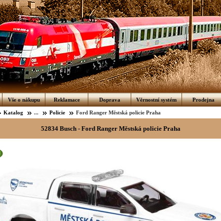
Vše o nákupu
Reklamace
Doprava
Věrnostní systém
Prodejna
Katalog
...
Policie
Ford Ranger Městská policie Praha
52834 Busch - Ford Ranger Městská policie Praha