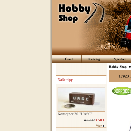
Úvod
Katalog
Výrobci
Hobby-Shop
17923 T
Naše tipy
Kontejner 20´"UASC"
4.17 €
/
3.50 €
Více