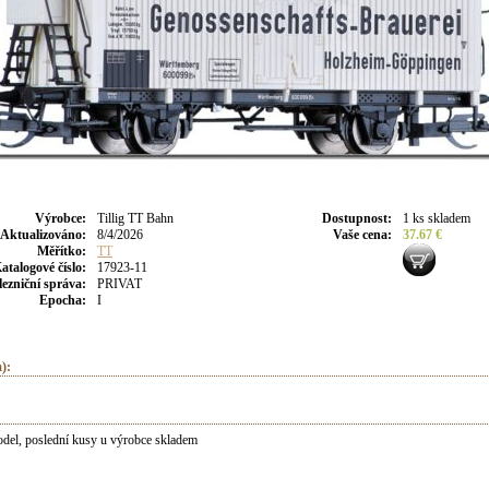
Výrobce
:
Tillig TT Bahn
Dostupnost
:
1 ks skladem
Aktualizováno
:
8/4/2026
Vaše cena
:
37.67 €
Měřítko:
TT
atalogové číslo:
17923-11
lezniční správa:
PRIVAT
Epocha:
I
):
el, poslední kusy u výrobce skladem