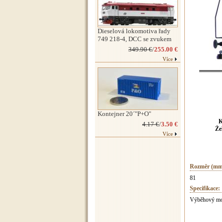
Dieselová lokomotiva řady
749 218-4, DCC se zvukem
349.90 €
/
255.00 €
Více
Kontejner 20´"P+O"
K
4.17 €
/
3.50 €
Že
Více
Rozměr (mm
81
Specifikace:
Výběhový mod