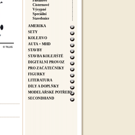
Plošinové
Cisternové
Výsypné
Speciální
Stavebnice
AMERIKA
SETY
KOLEJIVO
AUTA + MHD
STAVBY
STAVBA KOLEJIŠTĚ
DIGITÁLNÍ PROVOZ
PRO ZAČÁTEČNÍKY
FIGURKY
LITERATURA
DÍLY A DOPLŇKY
MODELÁŘSKÉ POTŘEBY
SECONDHAND