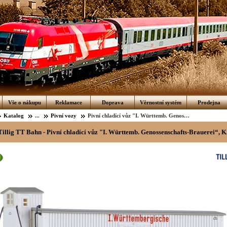
Vše o nákupu
Reklamace
Doprava
Věrnostní systém
Prodejna
Katalog
...
Pivní vozy
Pivní chladící vůz "I. Württemb. Genossenschafts-Brauerei“, K.W.St.E.
illig TT Bahn - Pivní chladící vůz "I. Württemb. Genossenschafts-Brauerei“, K