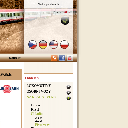
Nákupní košík
Cena:
0.00 €
Kontakt
.W.St.E.
Oddělení
LOKOMOTIVY
OSOBNÍ VOZY
NÁKLADNÍ VOZY
Otevřené
Kryté
Chladící
2-osé
4-osé
Pivní vozy