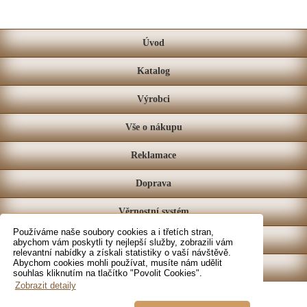
Úvod
Katalog
Výrobci
Vše o nákupu
Reklamace
Doprava
Věrnostní systém
Používáme naše soubory cookies a i třetích stran,
Prodejna
abychom vám poskytli ty nejlepší služby, zobrazili vám
relevantní nabídky a získali statistiky o vaší návštěvě.
Abychom cookies mohli používat, musíte nám udělit
Kontakt
souhlas kliknutím na tlačítko "Povolit Cookies".
Zobrazit detaily