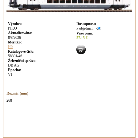
Výrobce
:
Dostupnost
:
PIKO
k objednání
Aktualizováno
:
Vaše cena
:
8/8/2026
57.15 €
Měřítko:
H0
Katalogové číslo:
58801-46
Železniční správa:
DB AG
Epocha:
VI
Rozměr (mm):
268