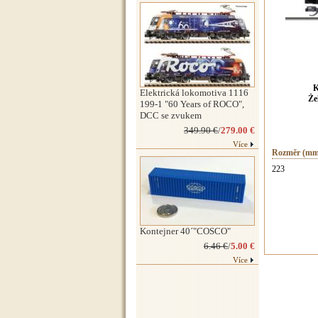
K
Elektrická lokomotiva 1116
Že
199-1 "60 Years of ROCO",
DCC se zvukem
349.90 €
/
279.00 €
Více
Rozměr (mm
223
Kontejner 40´"COSCO"
6.46 €
/
5.00 €
Více