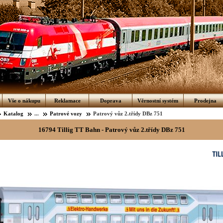
Vše o nákupu
Reklamace
Doprava
Věrnostní systém
Prodejna
Katalog
...
Patrové vozy
Patrový vůz 2.třídy DBz 751
16794 Tillig TT Bahn - Patrový vůz 2.třídy DBz 751