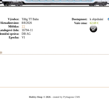
Výrobce
:
Tillig TT Bahn
Dostupnost
:
k objednání
Aktualizováno
:
8/8/2026
Vaše cena
:
62.69 €
Měřítko:
TT
atalogové číslo:
16794-11
lezniční správa:
DB AG
Epocha:
VI
):
Hobby-Shop © 2026
- created by Pythagoras CMS