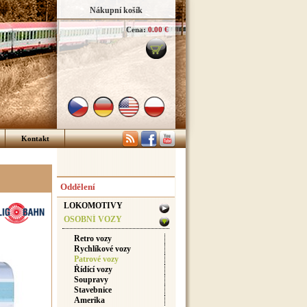
Nákupní košík
Cena:
0.00 €
Kontakt
Oddělení
LOKOMOTIVY
OSOBNÍ VOZY
Retro vozy
Rychlíkové vozy
Patrové vozy
Řídící vozy
Soupravy
Stavebnice
Amerika