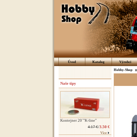
Úvod
Katalog
Výrobci
Hobby-Shop
Naše tipy
Kontejner 20´"K-line"
4.17 €
/
3.50 €
Více