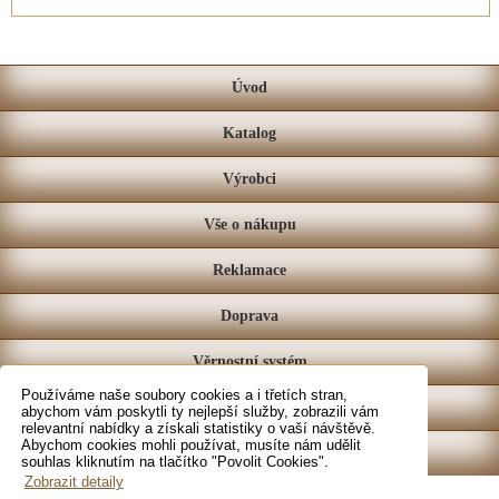
Úvod
Katalog
Výrobci
Vše o nákupu
Reklamace
Doprava
Věrnostní systém
Používáme naše soubory cookies a i třetích stran,
Prodejna
abychom vám poskytli ty nejlepší služby, zobrazili vám
relevantní nabídky a získali statistiky o vaší návštěvě.
Abychom cookies mohli používat, musíte nám udělit
Kontakt
souhlas kliknutím na tlačítko "Povolit Cookies".
Zobrazit detaily