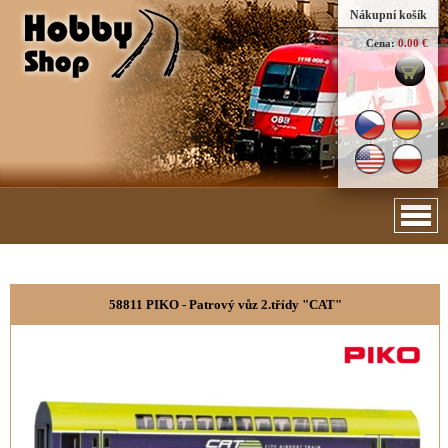
Nákupní košík
Cena:
0.00 €
58811 PIKO - Patrový vůz 2.třídy "CAT"