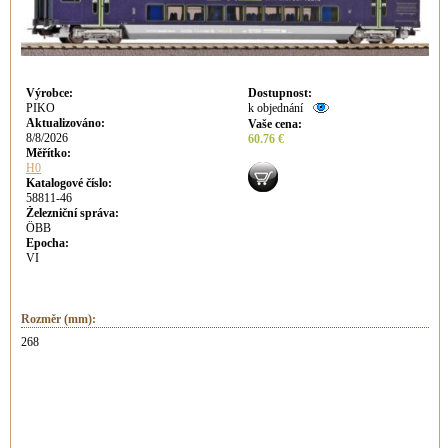
Výrobce
:
Dostupnost
:
PIKO
k objednání
Aktualizováno
:
Vaše cena
:
8/8/2026
60.76 €
Měřítko:
H0
Katalogové číslo:
58811-46
Železniční správa:
ÖBB
Epocha:
VI
Rozměr (mm):
268