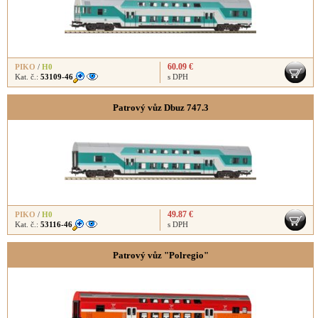
60.09 €
PIKO
/
H0
Kat. č.:
53109-46
s DPH
Patrový vůz Dbuz 747.3
49.87 €
PIKO
/
H0
Kat. č.:
53116-46
s DPH
Patrový vůz "Polregio"