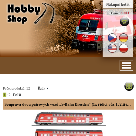
Nákupní košík
Cena:
0.00 €
Počet produktů:
52
Řadit
1
•
2
Další
Souprava dvou patrových vozů „S-Bahn Dresden“ (1x řídící vůz 1./2.třída DABpbzfa 767.2 a 1x 2.třída DBpza 780.4)