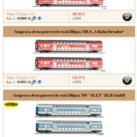
181.83 €
Tillig TT Bahn
/
TT
Kat. č.:
01088-11
s DPH
Souprava dvou patrových vozů DBpza 780.4 „S-Bahn Dresden“
132.37 €
Tillig TT Bahn
/
TT
Kat. č.:
01093-11
s DPH
Souprava dvou patrových vozů DBpza 780 "ALEX" DLB GmbH