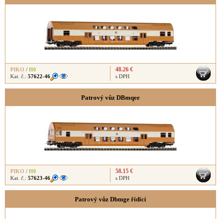
48.26 €
PIKO
/
H0
Kat. č.:
57622-46
s DPH
Patrový vůz DBmqee
58.15 €
PIKO
/
H0
Kat. č.:
57623-46
s DPH
Patrový vůz Dbmge řídící