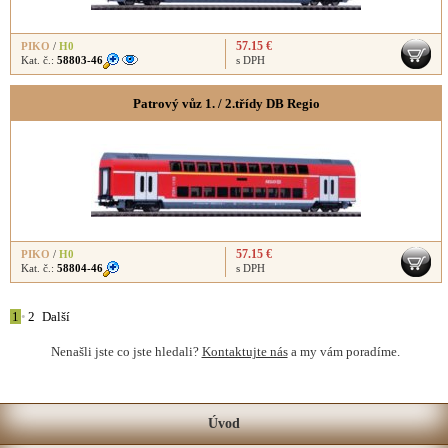
57.15 €
PIKO
/
H0
Kat. č.:
58803-46
s DPH
Patrový vůz 1. / 2.třídy DB Regio
57.15 €
PIKO
/
H0
Kat. č.:
58804-46
s DPH
1
•
2
Další
Nenašli jste co jste hledali?
Kontaktujte nás
a my vám poradíme.
Úvod