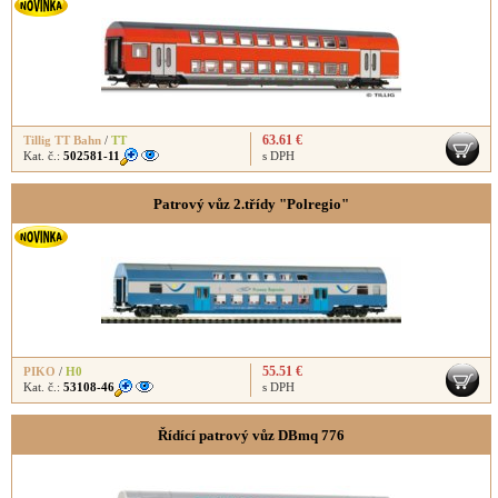
63.61 €
Tillig TT Bahn
/
TT
Kat. č.:
502581-11
s DPH
Patrový vůz 2.třídy "Polregio"
55.51 €
PIKO
/
H0
Kat. č.:
53108-46
s DPH
Řídící patrový vůz DBmq 776