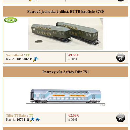
Patrová jednotka 2-dílná, BTTB kat.číslo 3730
49.58 €
Secondhand
/
TT
Kat. č.:
101008-111
s DPH
Patrový vůz 2.třídy DBz 751
62.69 €
Tillig TT Bahn
/
TT
Kat. č.:
16794-11
s DPH