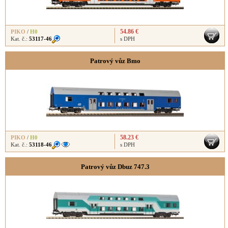
54.86 €
PIKO
/
H0
Kat. č.:
53117-46
s DPH
Patrový vůz Bmo
58.23 €
PIKO
/
H0
Kat. č.:
53118-46
s DPH
Patrový vůz Dbuz 747.3