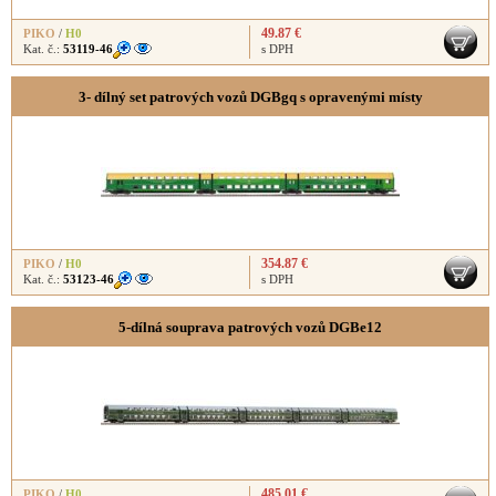
49.87 €
PIKO
/
H0
Kat. č.:
53119-46
s DPH
3- dílný set patrových vozů DGBgq s opravenými místy
354.87 €
PIKO
/
H0
Kat. č.:
53123-46
s DPH
5-dílná souprava patrových vozů DGBe12
485.01 €
PIKO
/
H0