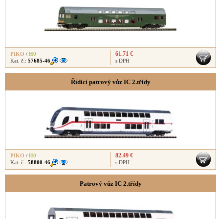
61.71 €
PIKO
/
H0
Kat. č.:
57685-46
s DPH
Řídící patrový vůz IC 2.třídy
82.49 €
PIKO
/
H0
Kat. č.:
58800-46
s DPH
Patrový vůz IC 2.třídy