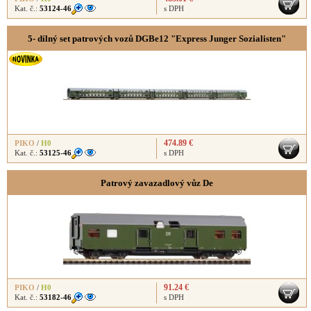
Kat. č.:
53124-46
s DPH
5- dílný set patrových vozů DGBe12 "Express Junger Sozialisten"
474.89 €
PIKO
/
H0
Kat. č.:
53125-46
s DPH
Patrový zavazadlový vůz De
91.24 €
PIKO
/
H0
Kat. č.:
53182-46
s DPH