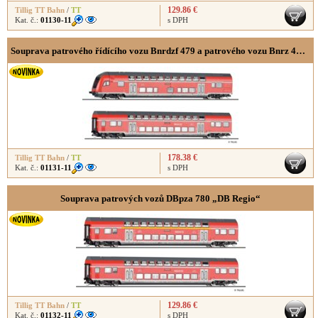
129.86 €
Tillig TT Bahn
/
TT
Kat. č.:
01130-11
s DPH
Souprava patrového řídícího vozu Bnrdzf 479 a patrového vozu Bnrz 451„DB Regio“
178.38 €
Tillig TT Bahn
/
TT
Kat. č.:
01131-11
s DPH
Souprava patrových vozů DBpza 780 „DB Regio“
129.86 €
Tillig TT Bahn
/
TT
Kat. č.:
01132-11
s DPH