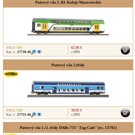
Patrový vůz 2. Kl. Koleje Mazowieckie
62.86 €
PIKO
/
H0
Kat. č.:
27738-46
s DPH
Patrový vůz 2.třídy
58.92 €
PIKO
/
H0
Kat. č.:
27755-46
s DPH
Patrový vůz 1./2. třídy DABz 755 "Zug Cafe" (ex. 13792)