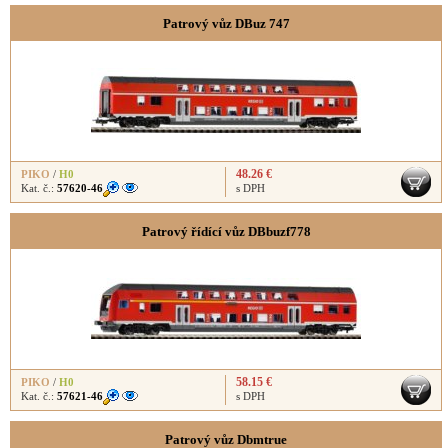
Patrový vůz DBuz 747
48.26 €
PIKO
/
H0
Kat. č.:
57620-46
s DPH
Patrový řídící vůz DBbuzf778
58.15 €
PIKO
/
H0
Kat. č.:
57621-46
s DPH
Patrový vůz Dbmtrue