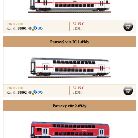
57.15 €
PIKO
/
H0
Kat. č.:
58801-46
s DPH
Patrový vůz IC 1.třídy
57.15 €
PIKO
/
H0
Kat. č.:
58802-46
s DPH
Patrový vůz 2.třídy