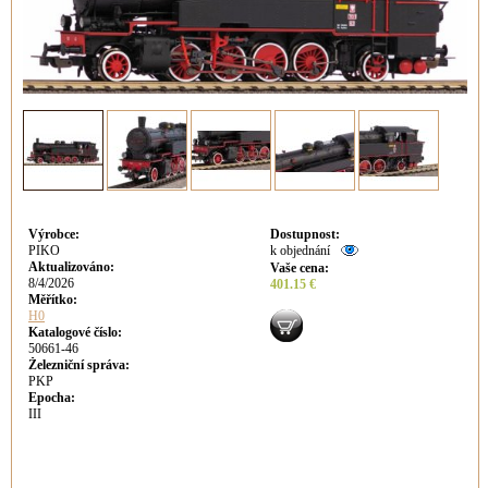
Výrobce
:
Dostupnost
:
PIKO
k objednání
Aktualizováno
:
Vaše cena
:
8/4/2026
401.15 €
Měřítko:
H0
Katalogové číslo:
50661-46
Železniční správa:
PKP
Epocha:
III