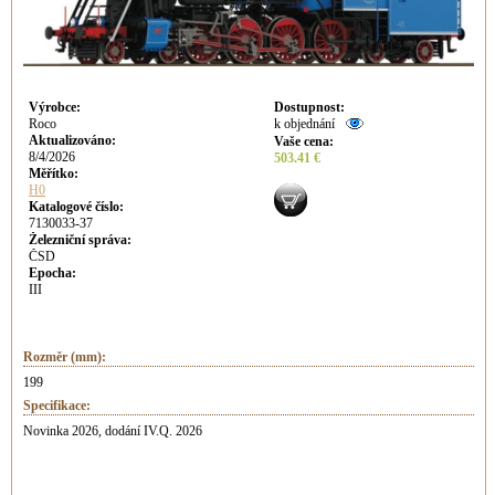
Výrobce
:
Dostupnost
:
Roco
k objednání
Aktualizováno
:
Vaše cena
:
8/4/2026
503.41 €
Měřítko:
H0
Katalogové číslo:
7130033-37
Železniční správa:
ČSD
Epocha:
III
Rozměr (mm):
199
Specifikace:
Novinka 2026, dodání IV.Q. 2026