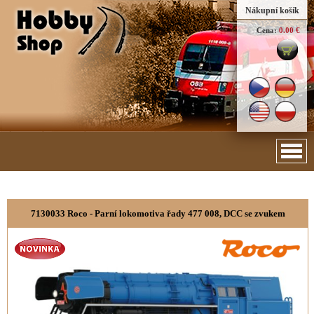
Nákupní košík
Cena:
0.00 €
7130033 Roco - Parní lokomotiva řady 477 008, DCC se zvukem