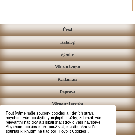
Úvod
Katalog
Výrobci
Vše o nákupu
Reklamace
Doprava
Věrnostní systém
Používáme naše soubory cookies a i třetích stran,
Prodejna
abychom vám poskytli ty nejlepší služby, zobrazili vám
relevantní nabídky a získali statistiky o vaší návštěvě.
Abychom cookies mohli používat, musíte nám udělit
Kontakt
souhlas kliknutím na tlačítko "Povolit Cookies".