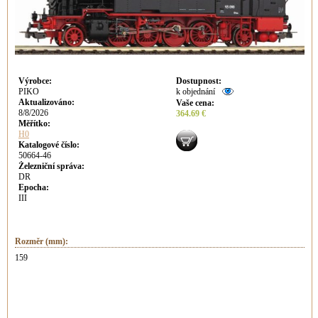
Výrobce
:
Dostupnost
:
PIKO
k objednání
Aktualizováno
:
Vaše cena
:
8/8/2026
364.69 €
Měřítko:
H0
Katalogové číslo:
50664-46
Železniční správa:
DR
Epocha:
III
Rozměr (mm):
159