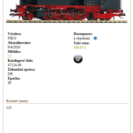
Výrobce
:
Dostupnost
:
PIKO
k objednání
Aktualizováno
:
Vaše cena
:
8/4/2026
300.03 €
Měřítko:
TT
Katalogové číslo:
47124-46
Železniční správa:
DR
Epocha:
III
Rozměr (mm):
125