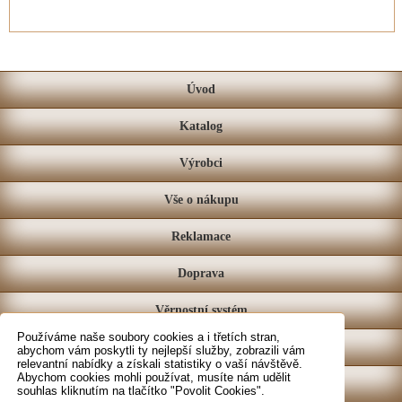
Úvod
Katalog
Výrobci
Vše o nákupu
Reklamace
Doprava
Věrnostní systém
Používáme naše soubory cookies a i třetích stran,
Prodejna
abychom vám poskytli ty nejlepší služby, zobrazili vám
relevantní nabídky a získali statistiky o vaší návštěvě.
Abychom cookies mohli používat, musíte nám udělit
Kontakt
souhlas kliknutím na tlačítko "Povolit Cookies".