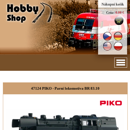
Nákupní košík
Cena:
0.00 €
47124 PIKO - Parní lokomotiva BR 83.10