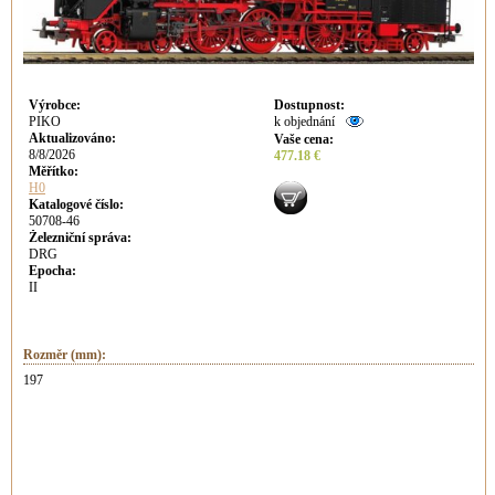
Výrobce
:
Dostupnost
:
PIKO
k objednání
Aktualizováno
:
Vaše cena
:
8/8/2026
477.18 €
Měřítko:
H0
Katalogové číslo:
50708-46
Železniční správa:
DRG
Epocha:
II
Rozměr (mm):
197