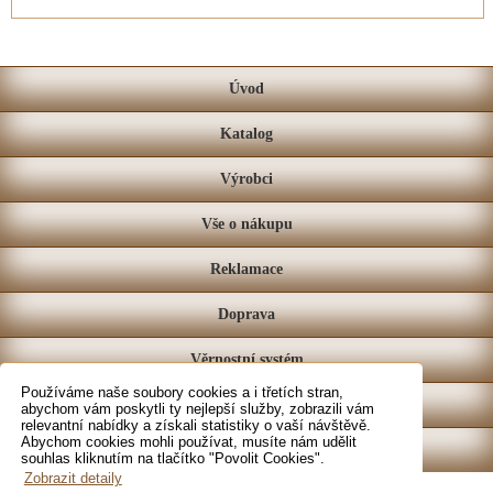
Úvod
Katalog
Výrobci
Vše o nákupu
Reklamace
Doprava
Věrnostní systém
Používáme naše soubory cookies a i třetích stran,
Prodejna
abychom vám poskytli ty nejlepší služby, zobrazili vám
relevantní nabídky a získali statistiky o vaší návštěvě.
Abychom cookies mohli používat, musíte nám udělit
Kontakt
souhlas kliknutím na tlačítko "Povolit Cookies".
Zobrazit detaily