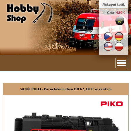
Nákupní košík
Cena:
0.00 €
50708 PIKO - Parní lokomotiva BR 62, DCC se zvukem