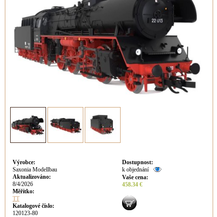
Výrobce
:
Dostupnost
:
Saxonia Modellbau
k objednání
Aktualizováno
:
Vaše cena
:
8/4/2026
458.34 €
Měřítko:
TT
Katalogové číslo:
120123-80