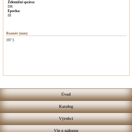
Železniční správa:
DR
Epocha:
III
Rozměr (mm):
197.5
Úvod
Katalog
Výrobci
Vše o nákupu