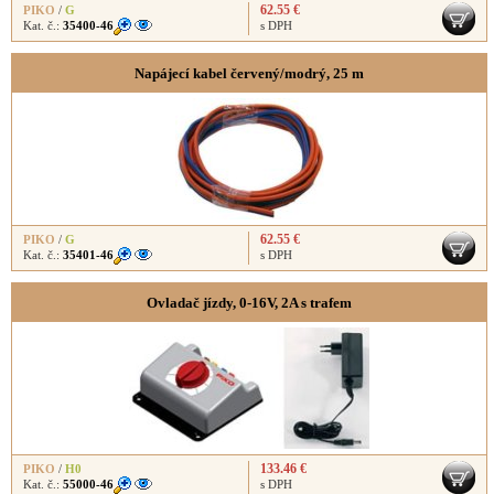
62.55 €
PIKO
/
G
Kat. č.:
35400-46
s DPH
Napájecí kabel červený/modrý, 25 m
62.55 €
PIKO
/
G
Kat. č.:
35401-46
s DPH
Ovladač jízdy, 0-16V, 2A s trafem
133.46 €
PIKO
/
H0
Kat. č.:
55000-46
s DPH