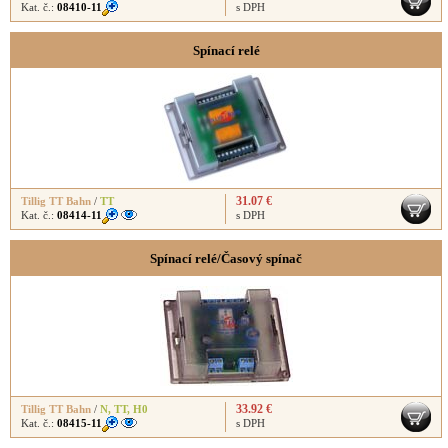
Kat. č.:
08410-11
s DPH
Spínací relé
31.07 €
Tillig TT Bahn
/
TT
Kat. č.:
08414-11
s DPH
Spínací relé/Časový spínač
33.92 €
Tillig TT Bahn
/
N
,
TT
,
H0
Kat. č.:
08415-11
s DPH