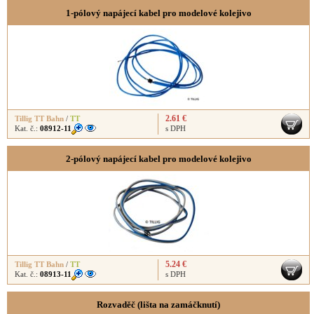
1-pólový napájecí kabel pro modelové kolejivo
2.61 €
Tillig TT Bahn
/
TT
Kat. č.:
08912-11
s DPH
2-pólový napájecí kabel pro modelové kolejivo
5.24 €
Tillig TT Bahn
/
TT
Kat. č.:
08913-11
s DPH
Rozvaděč (lišta na zamáčknutí)