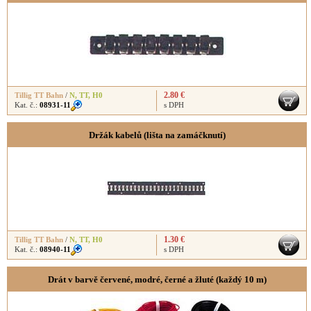
2.80 €
Tillig TT Bahn
/
N
,
TT
,
H0
Kat. č.:
08931-11
s DPH
Držák kabelů (lišta na zamáčknutí)
1.30 €
Tillig TT Bahn
/
N
,
TT
,
H0
Kat. č.:
08940-11
s DPH
Drát v barvě červené, modré, černé a žluté (každý 10 m)