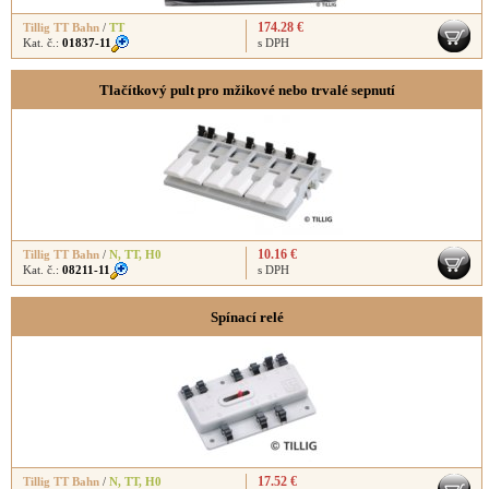
174.28 €
Tillig TT Bahn
/
TT
Kat. č.:
01837-11
s DPH
Tlačítkový pult pro mžikové nebo trvalé sepnutí
10.16 €
Tillig TT Bahn
/
N
,
TT
,
H0
Kat. č.:
08211-11
s DPH
Spínací relé
17.52 €
Tillig TT Bahn
/
N
,
TT
,
H0