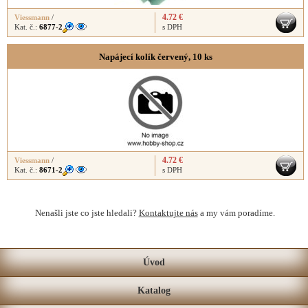
4.72 €
Viessmann
/
Kat. č.:
6877-2
s DPH
Napájecí kolík červený, 10 ks
4.72 €
Viessmann
/
Kat. č.:
8671-2
s DPH
Nenašli jste co jste hledali?
Kontaktujte nás
a my vám poradíme.
Úvod
Katalog