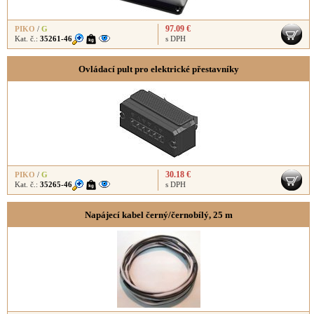
97.09 €
PIKO
/
G
Kat. č.:
35261-46
s DPH
Ovládací pult pro elektrické přestavníky
30.18 €
PIKO
/
G
Kat. č.:
35265-46
s DPH
Napájecí kabel černý/černobílý, 25 m