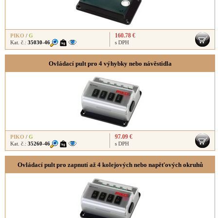
160.78 €
PIKO
/
G
Kat. č.:
35030-46
s DPH
Ovládací pult pro 4 výhybky nebo návěstidla
97.09 €
PIKO
/
G
Kat. č.:
35260-46
s DPH
Ovládací pult pro zapnutí až 4 kolejových nebo napěťových okruhů