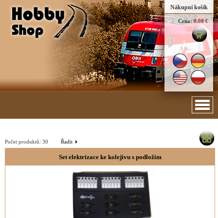
Nákupní košík
Cena:
0.00 €
Počet produktů:
30
Řadit
Set elektrizace ke kolejivu s podložím