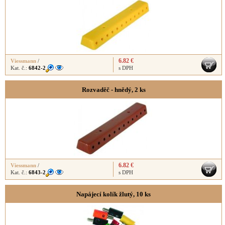
6.82 €
Viessmann
/
Kat. č.:
6842-2
s DPH
Rozvaděč - hnědý, 2 ks
6.82 €
Viessmann
/
Kat. č.:
6843-2
s DPH
Napájecí kolík žlutý, 10 ks