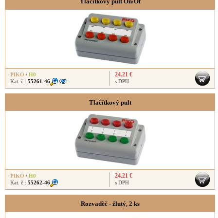
Tlačítkový pult On/Of
24.21 €
PIKO
/
H0
Kat. č.:
55261-46
s DPH
Tlačítkový pult
24.21 €
PIKO
/
H0
Kat. č.:
55262-46
s DPH
Rozvaděč - žlutý, 2 ks