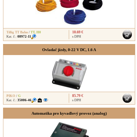
10.69 €
Tillig TT Bahn
/
TT
,
H0
Kat. č.:
08972-11
s DPH
Ovladač jízdy, 0-22 V DC, 1.6 A
85.79 €
PIKO
/
G
Kat. č.:
35006-46
s DPH
Automatika pro kyvadlový provoz (analog)