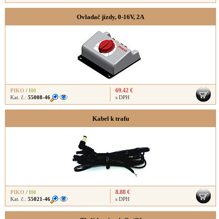
Ovladač jízdy, 0-16V, 2A
69.42 €
PIKO
/
H0
Kat. č.:
55008-46
s DPH
Kabel k trafu
8.88 €
PIKO
/
H0
Kat. č.:
55021-46
s DPH