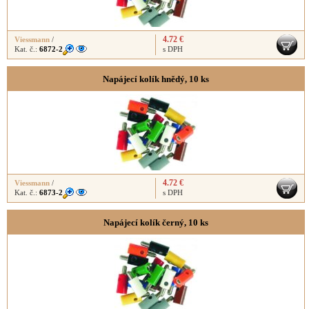
4.72 €
Viessmann
/
Kat. č.:
6872-2
s DPH
Napájecí kolík hnědý, 10 ks
4.72 €
Viessmann
/
Kat. č.:
6873-2
s DPH
Napájecí kolík černý, 10 ks