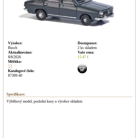
Výrobce
:
Dostupnost
:
Busch
2 ks skladem
Aktualizováno
:
Vaše cena
:
8/8/2026
15.47 €
Měřítko:
TT
Katalogové číslo:
87309-40
Specifikace:
Výběhový model, poslední kusy u výrobce skladem