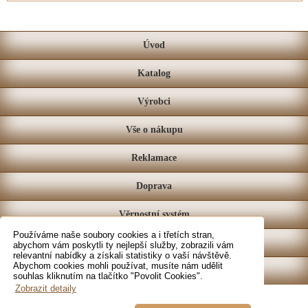
Úvod
Katalog
Výrobci
Vše o nákupu
Reklamace
Doprava
Věrnostní systém
Používáme naše soubory cookies a i třetích stran,
Prodejna
abychom vám poskytli ty nejlepší služby, zobrazili vám
relevantní nabídky a získali statistiky o vaší návštěvě.
Abychom cookies mohli používat, musíte nám udělit
Kontakt
souhlas kliknutím na tlačítko "Povolit Cookies".
Zobrazit detaily