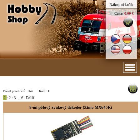
Nákupní košík
Cena:
0.00 €
Počet produktů:
164
Řadit
1
•
2
•
3
...
6
Další
8-mi pólový zvukový dekodér (Zimo MX645R)