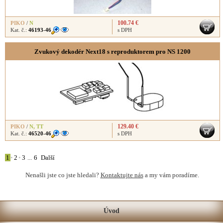
100.74 €
PIKO
/
N
Kat. č.:
46193-46
s DPH
Zvukový dekodér Next18 s reproduktorem pro NS 1200
129.40 €
PIKO
/
N
,
TT
Kat. č.:
46520-46
s DPH
1
•
2
•
3
...
6
Další
Nenašli jste co jste hledali?
Kontaktujte nás
a my vám poradíme.
Úvod