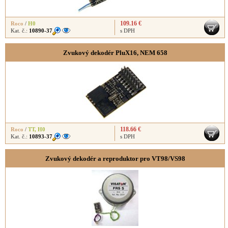
109.16 €
Roco
/
H0
Kat. č.:
10890-37
s DPH
Zvukový dekodér PluX16, NEM 658
118.66 €
Roco
/
TT
,
H0
Kat. č.:
10893-37
s DPH
Zvukový dekodér a reproduktor pro VT98/VS98