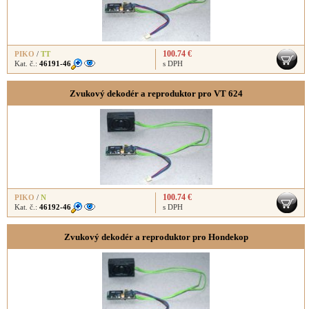
100.74 €
PIKO
/
TT
Kat. č.:
46191-46
s DPH
Zvukový dekodér a reproduktor pro VT 624
100.74 €
PIKO
/
N
Kat. č.:
46192-46
s DPH
Zvukový dekodér a reproduktor pro Hondekop