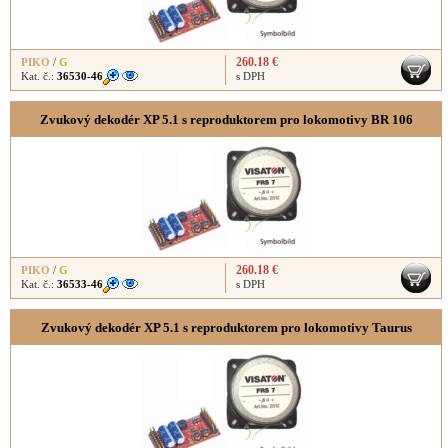
260.18 €
PIKO
/
G
Kat. č.:
36530-46
s DPH
Zvukový dekodér XP 5.1 s reproduktorem pro lokomotivy BR 106
260.18 €
PIKO
/
G
Kat. č.:
36533-46
s DPH
Zvukový dekodér XP 5.1 s reproduktorem pro lokomotivy Taurus