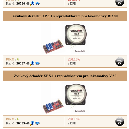
Kat. č.:
36536-46
s DPH
Zvukový dekodér XP 5.1 s reproduktorem pro lokomotivy BR 80
260.18 €
PIKO
/
G
Kat. č.:
36537-46
s DPH
Zvukový dekodér XP 5.1 s reproduktorem pro lokomotivy V 60
260.18 €
PIKO
/
G
Kat. č.:
36539-46
s DPH