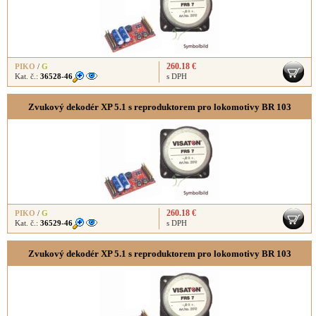
260.18 €
PIKO
/
G
Kat. č.:
36528-46
s DPH
Zvukový dekodér XP 5.1 s reproduktorem pro lokomotivy BR 103
260.18 €
PIKO
/
G
Kat. č.:
36529-46
s DPH
Zvukový dekodér XP 5.1 s reproduktorem pro lokomotivy BR 103