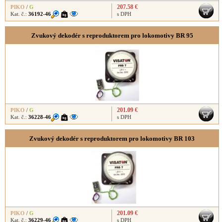
207.58 €
PIKO
/
G
Kat. č.:
36192-46
s DPH
Zvukový dekodér s reproduktorem pro lokomotivy BR 95
201.09 €
PIKO
/
G
Kat. č.:
36228-46
s DPH
Zvukový dekodér s reproduktorem pro lokomotivy BR 103
201.09 €
PIKO
/
G
Kat. č.:
36229-46
s DPH