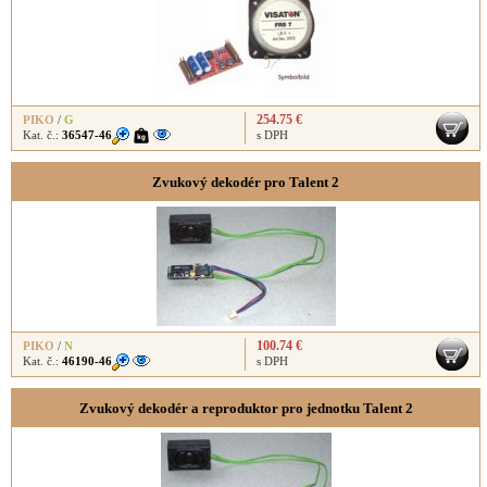
254.75 €
PIKO
/
G
Kat. č.:
36547-46
s DPH
Zvukový dekodér pro Talent 2
100.74 €
PIKO
/
N
Kat. č.:
46190-46
s DPH
Zvukový dekodér a reproduktor pro jednotku Talent 2