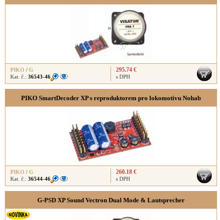
295.74 €
PIKO
/
G
Kat. č.:
36543-46
s DPH
PIKO SmartDecoder XP s reproduktorem pro lokomotivu Nohab
260.18 €
PIKO
/
G
Kat. č.:
36544-46
s DPH
G-PSD XP Sound Vectron Dual Mode & Lautsprecher