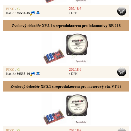
260.18 €
PIKO
/
G
Kat. č.:
36534-46
s DPH
Zvukový dekodér XP 5.1 s reproduktorem pro lokomotivy BR 218
260.18 €
PIKO
/
G
Kat. č.:
36535-46
s DPH
Zvukový dekodér XP 5.1 s reproduktorem pro motorový vůz VT 98
260.18 €
PIKO
/
G