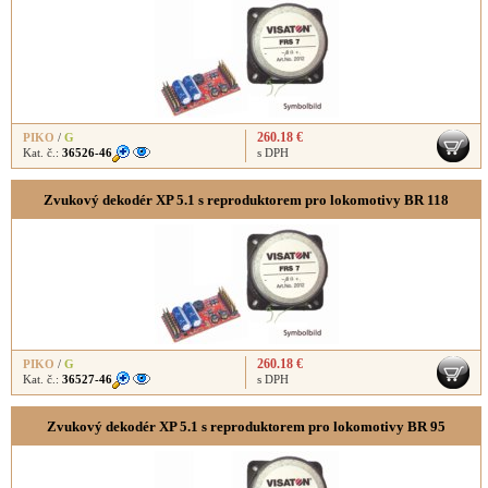
260.18 €
PIKO
/
G
Kat. č.:
36526-46
s DPH
Zvukový dekodér XP 5.1 s reproduktorem pro lokomotivy BR 118
260.18 €
PIKO
/
G
Kat. č.:
36527-46
s DPH
Zvukový dekodér XP 5.1 s reproduktorem pro lokomotivy BR 95