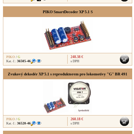
PIKO SmartDecoder XP 5.1 S
248.38 €
PIKO
/
G
Kat. č.:
36505-46
s DPH
Zvukový dekodér XP 5.1 s reproduktorem pro lokomotivy "G" BR 491
260.18 €
PIKO
/
G
Kat. č.:
36520-46
s DPH