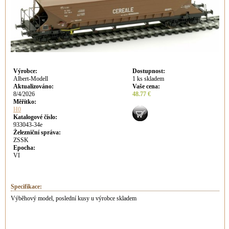
Výrobce
:
Dostupnost
:
Albert-Modell
1 ks skladem
Aktualizováno
:
Vaše cena
:
8/4/2026
48.77 €
Měřítko:
H0
Katalogové číslo:
933043-34e
Železniční správa:
ZSSK
Epocha:
VI
Specifikace:
Výběhový model, poslední kusy u výrobce skladem