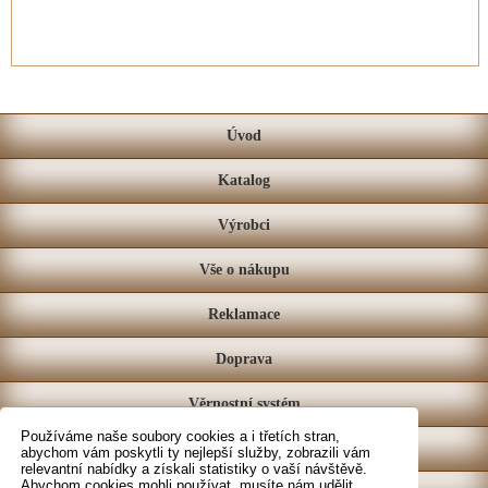
Úvod
Katalog
Výrobci
Vše o nákupu
Reklamace
Doprava
Věrnostní systém
Používáme naše soubory cookies a i třetích stran,
Prodejna
abychom vám poskytli ty nejlepší služby, zobrazili vám
relevantní nabídky a získali statistiky o vaší návštěvě.
Abychom cookies mohli používat, musíte nám udělit