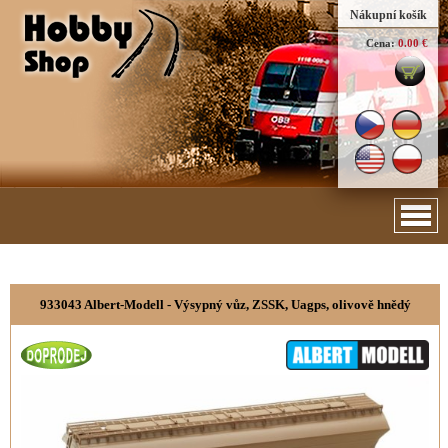
Nákupní košík
Cena:
0.00 €
933043 Albert-Modell - Výsypný vůz, ZSSK, Uagps, olivově hnědý