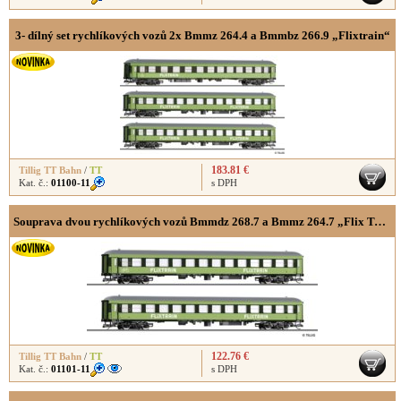
3- dílný set rychlíkových vozů 2x Bmmz 264.4 a Bmmbz 266.9 „Flixtrain“
183.81 €
Tillig TT Bahn
/
TT
Kat. č.:
01100-11
s DPH
Souprava dvou rychlíkových vozů Bmmdz 268.7 a Bmmz 264.7 „Flix Train“
122.76 €
Tillig TT Bahn
/
TT
Kat. č.:
01101-11
s DPH