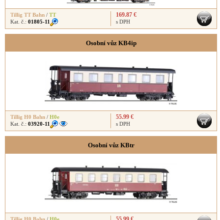
169.87 €
Tillig TT Bahn
/
TT
Kat. č.:
01805-11
s DPH
Osobní vůz KB4ip
55.99 €
Tillig H0 Bahn
/
H0e
Kat. č.:
03920-11
s DPH
Osobní vůz KBtr
55.99 €
Tillig H0 Bahn
/
H0e