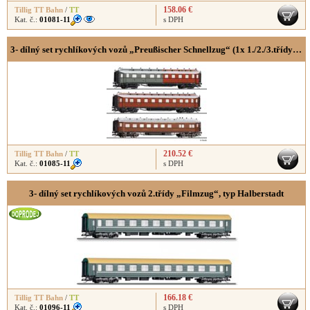
158.06 €
Tillig TT Bahn
/
TT
Kat. č.:
01081-11
s DPH
3- dílný set rychlíkových vozů „Preußischer Schnellzug“ (1x 1./2./3.třídy 1x 3.třídy a 1x jídelní vůz)
210.52 €
Tillig TT Bahn
/
TT
Kat. č.:
01085-11
s DPH
3- dílný set rychlíkových vozů 2.třídy „Filmzug“, typ Halberstadt
166.18 €
Tillig TT Bahn
/
TT
Kat. č.:
01096-11
s DPH