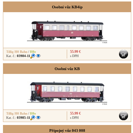
Osobní vůz KB4ip
55.99 €
Tillig H0 Bahn
/
H0e
Kat. č.:
03984-11
s DPH
Osobní vůz KB
55.99 €
Tillig H0 Bahn
/
H0e
Kat. č.:
03985-11
s DPH
Přípojný vůz 043 008