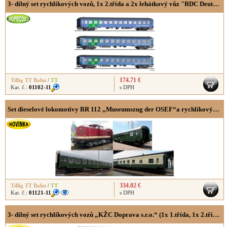
3- dílný set rychlíkových vozů, 1x 2.třída a 2x lehátkový vůz "RDC Deutschland"
174.71 €
Tillig TT Bahn
/
TT
Kat. č.:
01102-11
s DPH
Set dieselové lokomotivy BR 112 „Museumszug der OSEF“a rychlíkových vozů (1x 2. třídy Bghw, 1x 2.třídy se zavazadlovým oddílem BDwsb a 1x 2.třídy typ Y/B 70)
334.02 €
Tillig TT Bahn
/
TT
Kat. č.:
01121-11
s DPH
3- dílný set rychlíkových vozů „KŽC Doprava s.r.o.“ (1x 1.třída, 1x 2.třída a 1x se zavazadlovým oddílem) einem Reisezugwagen 1. Klasse, einem Reisezugwagen 2. Klasse und einem Reisezugwagen mit Gepäckabteil 2. Klasse, Typ Y/B 70, Ep. VI