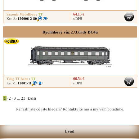
64.15 €
Saxonia Modellbau
/
TT
Kat. č.:
120006-2-80
s DPH
Rychlíkový vůz 2./3.třídy BC4ü
66.54 €
Tillig TT Bahn
/
TT
Kat. č.:
12001-11
s DPH
1
•
2
•
3
...
23
Další
Nenašli jste co jste hledali?
Kontaktujte nás
a my vám poradíme.
Úvod