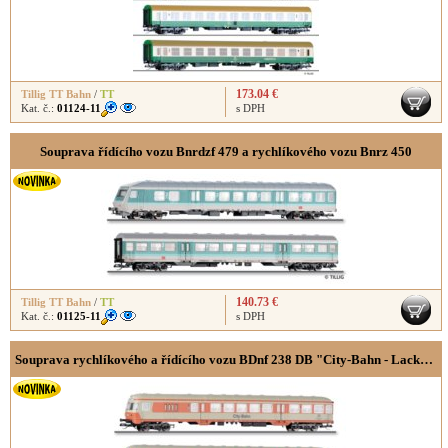
173.04 €
Tillig TT Bahn
/
TT
Kat. č.:
01124-11
s DPH
Souprava řídícího vozu Bnrdzf 479 a rychlíkového vozu Bnrz 450
140.73 €
Tillig TT Bahn
/
TT
Kat. č.:
01125-11
s DPH
Souprava rychlíkového a řídícího vozu BDnf 238 DB "City-Bahn - Lackierung"