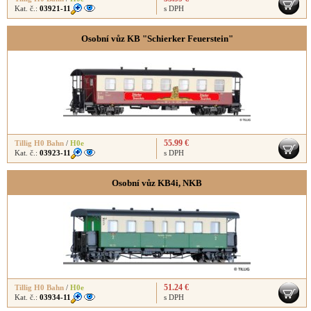
Kat. č.:
03921-11
s DPH
Osobní vůz KB "Schierker Feuerstein"
55.99 €
Tillig H0 Bahn
/
H0e
Kat. č.:
03923-11
s DPH
Osobní vůz KB4i, NKB
51.24 €
Tillig H0 Bahn
/
H0e
Kat. č.:
03934-11
s DPH