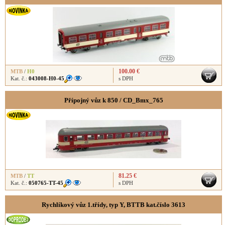
100.00 €
MTB
/
H0
Kat. č.:
043008-H0-45
s DPH
Přípojný vůz k 850 / CD_Bmx_765
81.25 €
MTB
/
TT
Kat. č.:
050765-TT-45
s DPH
Rychlíkový vůz 1.třídy, typ Y, BTTB kat.číslo 3613