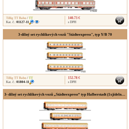
140.73 €
Tillig TT Bahn
/
TT
Kat. č.:
01127-11
s DPH
3-dílný set rychlíkových vozů "Städteexpress", typ Y/B 70
152.78 €
Tillig TT Bahn
/
TT
Kat. č.:
01804-11
s DPH
3- dílný set rychlíkových vozů „Städteexpress“ typ Halberstadt (1xjídelní a 2x2.třída)