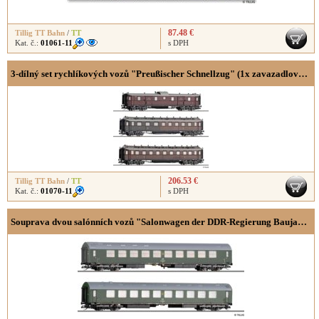
87.48 €
Tillig TT Bahn
/
TT
Kat. č.:
01061-11
s DPH
3-dílný set rychlíkových vozů "Preußischer Schnellzug" (1x zavazadlový, 1x 2./3.třída a 1x 3.třída)
206.53 €
Tillig TT Bahn
/
TT
Kat. č.:
01070-11
s DPH
Souprava dvou salónních vozů "Salonwagen der DDR-Regierung Baujahr 1966"