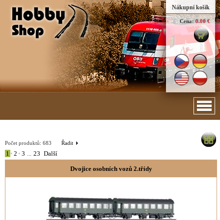
Nákupní košík
Cena:
0.00 €
Počet produktů:
683
Řadit
1
•
2
•
3
...
23
Další
Dvojice osobních vozů 2.třídy