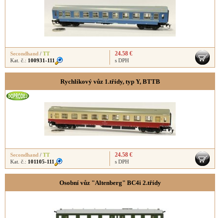
24.58 €
Secondhand
/
TT
Kat. č.:
100931-111
s DPH
Rychlíkový vůz 1.třídy, typ Y, BTTB
24.58 €
Secondhand
/
TT
Kat. č.:
101105-111
s DPH
Osobní vůz "Altenberg" BC4i 2.třídy