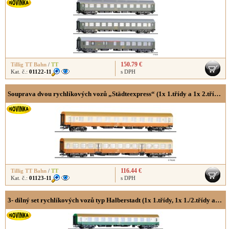
150.79 €
Tillig TT Bahn
/
TT
Kat. č.:
01122-11
s DPH
Souprava dvou rychlíkových vozů „Städteexpress“ (1x 1.třídy a 1x 2.třídy) typ Halberstadt
116.44 €
Tillig TT Bahn
/
TT
Kat. č.:
01123-11
s DPH
3- dílný set rychlíkových vozů typ Halberstadt (1x 1.třídy, 1x 1./2.třídy a 1x 2.třídy s bufetem)