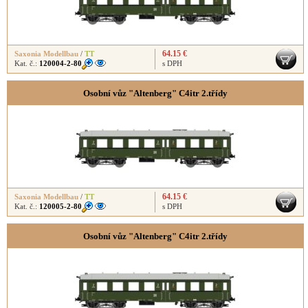
64.15 €
Saxonia Modellbau
/
TT
Kat. č.:
120004-2-80
s DPH
Osobní vůz "Altenberg" C4itr 2.třídy
64.15 €
Saxonia Modellbau
/
TT
Kat. č.:
120005-2-80
s DPH
Osobní vůz "Altenberg" C4itr 2.třídy