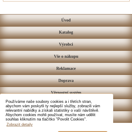
Úvod
Katalog
Výrobci
Vše o nákupu
Reklamace
Doprava
Věrnostní systém
Používáme naše soubory cookies a i třetích stran,
Prodejna
abychom vám poskytli ty nejlepší služby, zobrazili vám
relevantní nabídky a získali statistiky o vaší návštěvě.
Abychom cookies mohli používat, musíte nám udělit
Kontakt
souhlas kliknutím na tlačítko "Povolit Cookies".
Zobrazit detaily