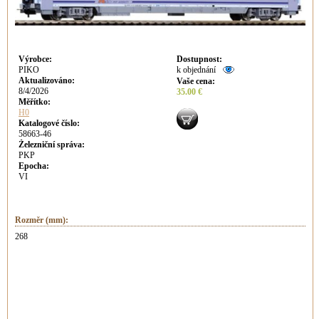
Výrobce
:
Dostupnost
:
PIKO
k objednání
Aktualizováno
:
Vaše cena
:
8/4/2026
35.00 €
Měřítko:
H0
Katalogové číslo:
58663-46
Železniční správa:
PKP
Epocha:
VI
Rozměr (mm):
268