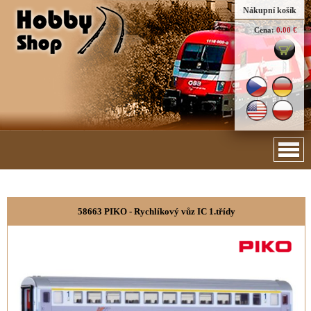
Nákupní košík
Cena:
0.00 €
58663 PIKO - Rychlíkový vůz IC 1.třídy