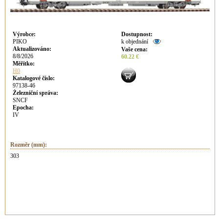
Výrobce
:
Dostupnost
:
PIKO
k objednání
Aktualizováno
:
Vaše cena
:
8/8/2026
60.22 €
Měřítko:
H0
Katalogové číslo:
97138-46
Železniční správa:
SNCF
Epocha:
IV
Rozměr (mm):
303