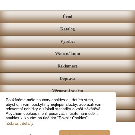
Úvod
Katalog
Výrobci
Vše o nákupu
Reklamace
Doprava
Věrnostní systém
Používáme naše soubory cookies a i třetích stran,
Prodejna
abychom vám poskytli ty nejlepší služby, zobrazili vám
relevantní nabídky a získali statistiky o vaší návštěvě.
Abychom cookies mohli používat, musíte nám udělit
Kontakt
souhlas kliknutím na tlačítko "Povolit Cookies".
Zobrazit detaily