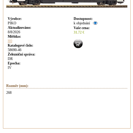
Výrobce
:
Dostupnost
:
PIKO
k objednání
Aktualizováno
:
Vaše cena
:
8/8/2026
31.72 €
Měřítko:
H0
Katalogové číslo:
58690-46
Železniční správa:
DR
Epocha:
IV
Rozměr (mm):
268