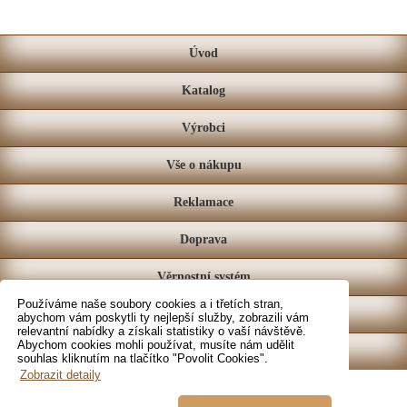
Úvod
Katalog
Výrobci
Vše o nákupu
Reklamace
Doprava
Věrnostní systém
Používáme naše soubory cookies a i třetích stran,
Prodejna
abychom vám poskytli ty nejlepší služby, zobrazili vám
relevantní nabídky a získali statistiky o vaší návštěvě.
Abychom cookies mohli používat, musíte nám udělit
Kontakt
souhlas kliknutím na tlačítko "Povolit Cookies".
Zobrazit detaily