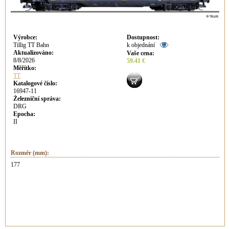
Výrobce
:
Dostupnost
:
Tillig TT Bahn
k objednání
Aktualizováno
:
Vaše cena
:
8/8/2026
59.41 €
Měřítko:
TT
Katalogové číslo:
16947-11
Železniční správa:
DRG
Epocha:
II
Rozměr (mm):
177