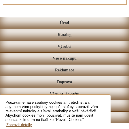
Úvod
Katalog
Výrobci
Vše o nákupu
Reklamace
Doprava
Věrnostní systém
Používáme naše soubory cookies a i třetích stran,
Prodejna
abychom vám poskytli ty nejlepší služby, zobrazili vám
relevantní nabídky a získali statistiky o vaší návštěvě.
Abychom cookies mohli používat, musíte nám udělit
Kontakt
souhlas kliknutím na tlačítko "Povolit Cookies".
Zobrazit detaily