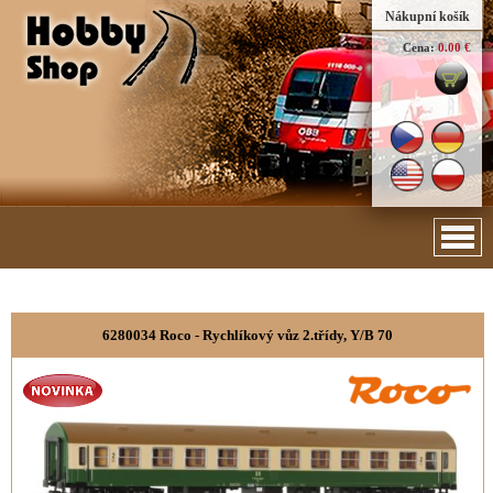
Nákupní košík
Cena:
0.00 €
6280034 Roco - Rychlíkový vůz 2.třídy, Y/B 70