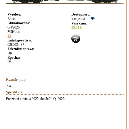
Výrobce
:
Dostupnost
:
Roco
k objednání
Aktualizováno
:
Vaše cena
:
8/4/2026
55.01 €
Měřítko:
TT
Katalogové číslo:
6280034-37
Železniční správa:
DR
Epocha:
IV
Rozměr (mm):
204
Specifikace:
Podzimní novinka 2025, dodání I. Q. 2026