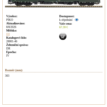
Výrobce
:
Dostupnost
:
PIKO
k objednání
Aktualizováno
:
Vaše cena
:
8/8/2026
67.59 €
Měřítko:
H0
Katalogové číslo:
28001-46
Železniční správa:
DR
Epocha:
IV
Rozměr (mm):
303