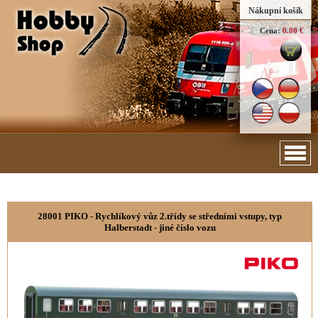
Nákupní košík
Cena:
0.00 €
28001 PIKO - Rychlíkový vůz 2.třídy se středními vstupy, typ
Halberstadt - jiné číslo vozu