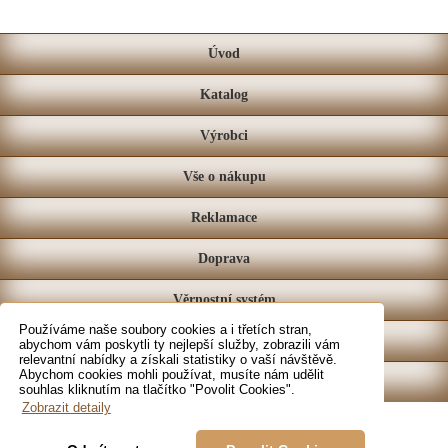
Úvod
Katalog
Výrobci
Vše o nákupu
Reklamace
Doprava
Věrnostní systém
Používáme naše soubory cookies a i třetích stran,
Prodejna
abychom vám poskytli ty nejlepší služby, zobrazili vám
relevantní nabídky a získali statistiky o vaší návštěvě.
Abychom cookies mohli používat, musíte nám udělit
Kontakt
souhlas kliknutím na tlačítko "Povolit Cookies".
Zobrazit detaily