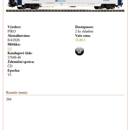
Výrobce
:
Dostupnost
:
PIKO
2 ks skladem
Aktualizováno
:
Vaše cena
:
8/4/2026
35.00 €
Měřítko:
H0
Katalogové číslo:
57649-46
Železniční správa:
ČD
Epocha:
VI
Rozměr (mm):
264