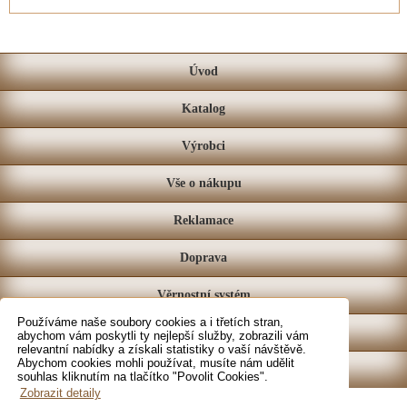
Úvod
Katalog
Výrobci
Vše o nákupu
Reklamace
Doprava
Věrnostní systém
Používáme naše soubory cookies a i třetích stran,
Prodejna
abychom vám poskytli ty nejlepší služby, zobrazili vám
relevantní nabídky a získali statistiky o vaší návštěvě.
Abychom cookies mohli používat, musíte nám udělit
Kontakt
souhlas kliknutím na tlačítko "Povolit Cookies".
Zobrazit detaily