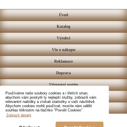
Úvod
Katalog
Výrobci
Vše o nákupu
Reklamace
Doprava
Věrnostní systém
Používáme naše soubory cookies a i třetích stran,
Prodejna
abychom vám poskytli ty nejlepší služby, zobrazili vám
relevantní nabídky a získali statistiky o vaší návštěvě.
Abychom cookies mohli používat, musíte nám udělit
Kontakt
souhlas kliknutím na tlačítko "Povolit Cookies".
Zobrazit detaily