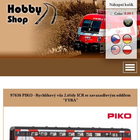
Nákupní košík
Cena:
0.00 €
97636 PIKO - Rychlíkový vůz 2.třídy ICR se zavazadlovým oddílem
"FYRA"