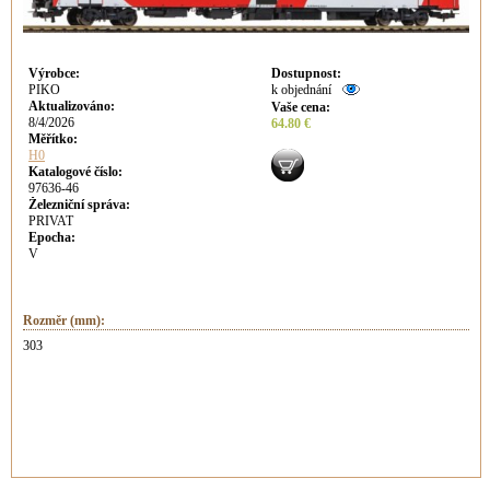
Výrobce
:
Dostupnost
:
PIKO
k objednání
Aktualizováno
:
Vaše cena
:
8/4/2026
64.80 €
Měřítko:
H0
Katalogové číslo:
97636-46
Železniční správa:
PRIVAT
Epocha:
V
Rozměr (mm):
303