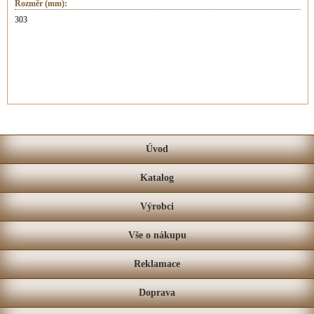
Rozměr (mm):
303
Úvod
Katalog
Výrobci
Vše o nákupu
Reklamace
Doprava