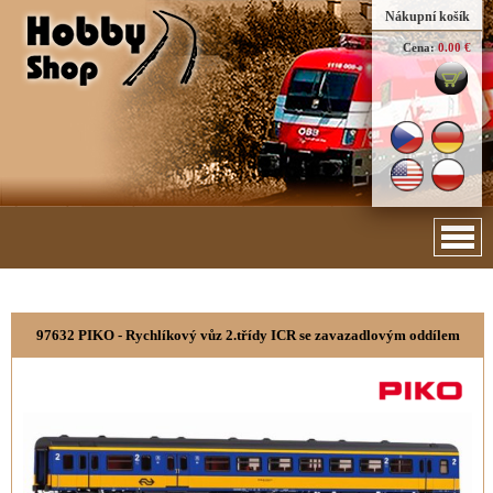
Nákupní košík
Cena:
0.00 €
97632 PIKO - Rychlíkový vůz 2.třídy ICR se zavazadlovým oddílem