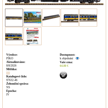
Výrobce
:
Dostupnost
:
PIKO
k objednání
Aktualizováno
:
Vaše cena
:
8/8/2026
64.80 €
Měřítko:
H0
Katalogové číslo:
97632-46
Železniční správa:
NS
Epocha:
IV