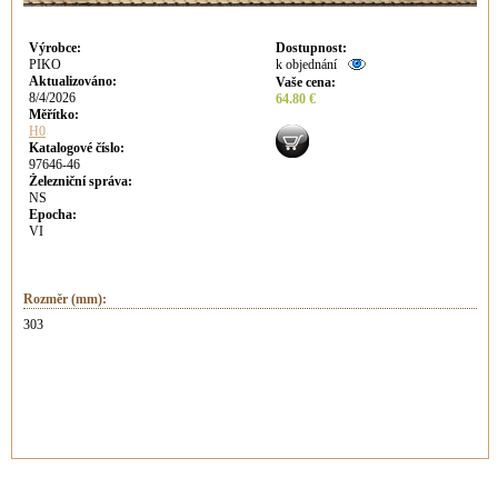
Výrobce
:
Dostupnost
:
PIKO
k objednání
Aktualizováno
:
Vaše cena
:
8/4/2026
64.80 €
Měřítko:
H0
Katalogové číslo:
97646-46
Železniční správa:
NS
Epocha:
VI
Rozměr (mm):
303