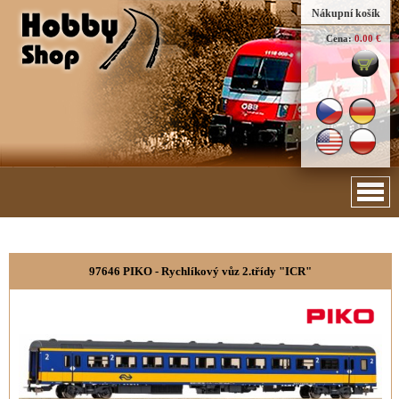
Nákupní košík
Cena:
0.00 €
97646 PIKO - Rychlíkový vůz 2.třídy "ICR"