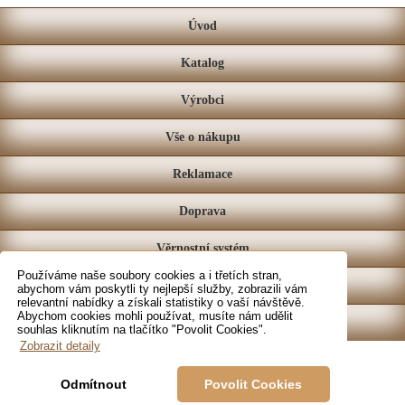
Úvod
Katalog
Výrobci
Vše o nákupu
Reklamace
Doprava
Věrnostní systém
Používáme naše soubory cookies a i třetích stran,
Prodejna
abychom vám poskytli ty nejlepší služby, zobrazili vám
relevantní nabídky a získali statistiky o vaší návštěvě.
Abychom cookies mohli používat, musíte nám udělit
Kontakt
souhlas kliknutím na tlačítko "Povolit Cookies".
Zobrazit detaily
Odmítnout
Povolit Cookies