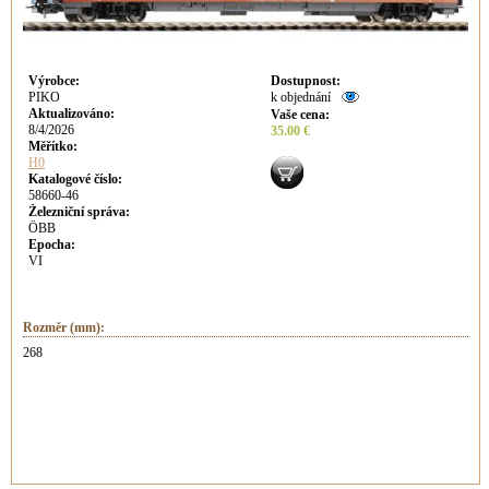
Výrobce
:
Dostupnost
:
PIKO
k objednání
Aktualizováno
:
Vaše cena
:
8/4/2026
35.00 €
Měřítko:
H0
Katalogové číslo:
58660-46
Železniční správa:
ÖBB
Epocha:
VI
Rozměr (mm):
268