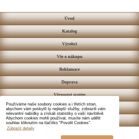
Úvod
Katalog
Výrobci
Vše o nákupu
Reklamace
Doprava
Věrnostní systém
Používáme naše soubory cookies a i třetích stran,
Prodejna
abychom vám poskytli ty nejlepší služby, zobrazili vám
relevantní nabídky a získali statistiky o vaší návštěvě.
Abychom cookies mohli používat, musíte nám udělit
Kontakt
souhlas kliknutím na tlačítko "Povolit Cookies".
Zobrazit detaily