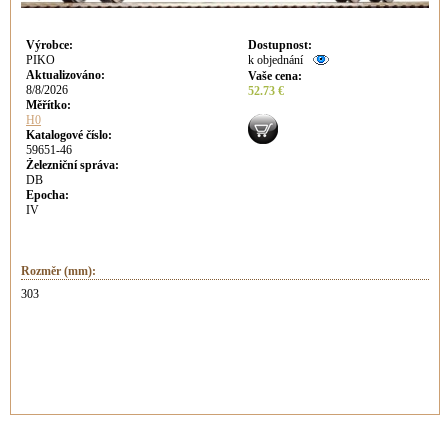
Výrobce
:
Dostupnost
:
PIKO
k objednání
Aktualizováno
:
Vaše cena
:
8/8/2026
52.73 €
Měřítko:
H0
Katalogové číslo:
59651-46
Železniční správa:
DB
Epocha:
IV
Rozměr (mm):
303