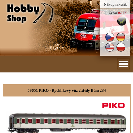
Nákupní košík
Cena:
0.00 €
59651 PIKO - Rychlíkový vůz 2.třídy Büm 234