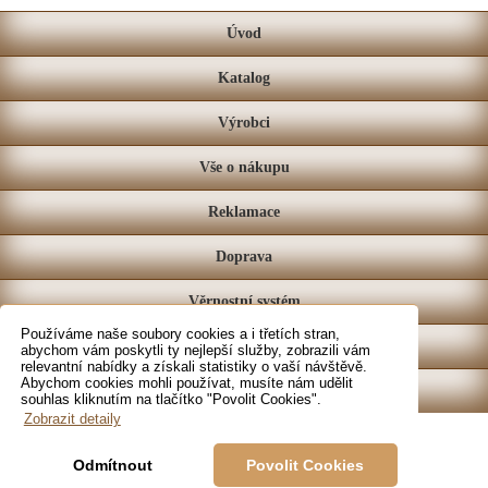
Úvod
Katalog
Výrobci
Vše o nákupu
Reklamace
Doprava
Věrnostní systém
Používáme naše soubory cookies a i třetích stran,
Prodejna
abychom vám poskytli ty nejlepší služby, zobrazili vám
relevantní nabídky a získali statistiky o vaší návštěvě.
Abychom cookies mohli používat, musíte nám udělit
Kontakt
souhlas kliknutím na tlačítko "Povolit Cookies".
Zobrazit detaily
Odmítnout
Povolit Cookies