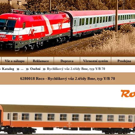
Vše o nákupu
Reklamace
Doprava
Věrnostní systém
Prodejna
Katalog
...
Osobní
Rychlíkový vůz 2.třídy Bme, typ Y/B 70
6280018 Roco - Rychlíkový vůz 2.třídy Bme, typ Y/B 70