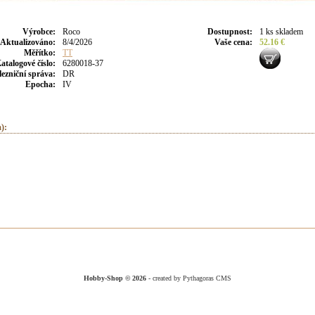
Výrobce
:
Roco
Dostupnost
:
1 ks skladem
Aktualizováno
:
8/4/2026
Vaše cena
:
52.16 €
Měřítko:
TT
atalogové číslo:
6280018-37
lezniční správa:
DR
Epocha:
IV
):
Hobby-Shop © 2026
- created by Pythagoras CMS