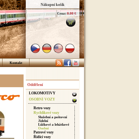
Nákupní košík
Cena:
0.00 €
Kontakt
Oddělení
LOKOMOTIVY
OSOBNÍ VOZY
Retro vozy
Rychlíkové vozy
Služební a poštovní
Jidelní
Lůžkové a lehátkové
Osobní
Patrové vozy
Řídící vozy