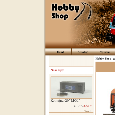
Úvod
Katalog
Výrobci
Hobby-Shop
Naše tipy
Kontejner 20´"MOL"
4.17 €
/
3.50 €
Více