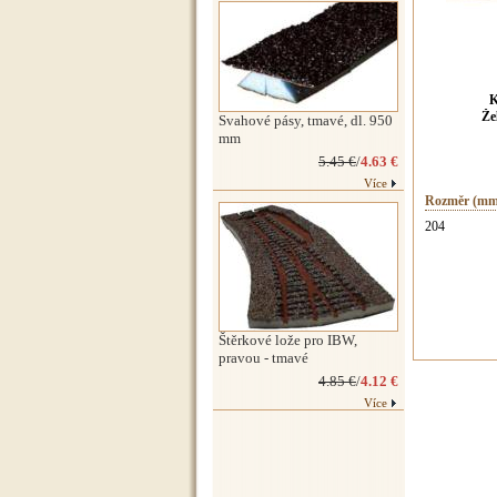
K
Že
Svahové pásy, tmavé, dl. 950
mm
5.45 €
/
4.63 €
Více
Rozměr (mm
204
Štěrkové lože pro IBW,
pravou - tmavé
4.85 €
/
4.12 €
Více